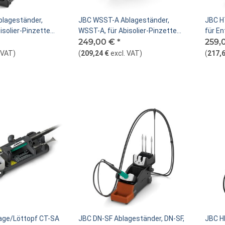
lageständer,
JBC WSST-A Ablageständer,
JBC H
isolier-Pinzette
WSST-A, für Abisolier-Pinzette
für E
WS140-A
249,00 €
*
259,
. VAT
)
(
209,24 €
excl. VAT
)
(
217,6
age/Löttopf CT-SA
JBC DN-SF Ablageständer, DN-SF,
JBC H