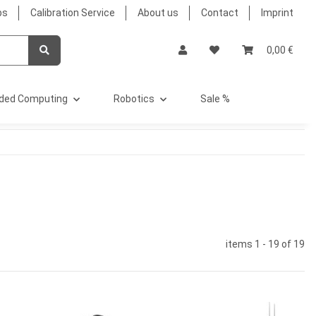
bs
Calibration Service
About us
Contact
Imprint
0,00 €
ded Computing
Robotics
Sale %
items 1 - 19 of 19