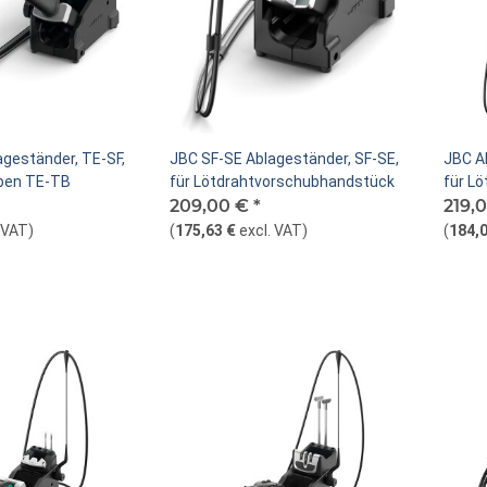
geständer, TE-SF,
JBC SF-SE Ablageständer, SF-SE,
JBC A
lben TE-TB
für Lötdrahtvorschubhandstück
für L
209,00 €
*
219,
. VAT
)
(
175,63 €
excl. VAT
)
(
184,0