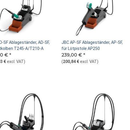
D-SF Ablageständer, AD-SF,
JBC AP-SF Ablageständer, AP-SF,
ötkolben T245-A/T210-A
für Lötpistole AP250
00 €
*
239,00 €
*
3 €
excl. VAT
)
(
200,84 €
excl. VAT
)