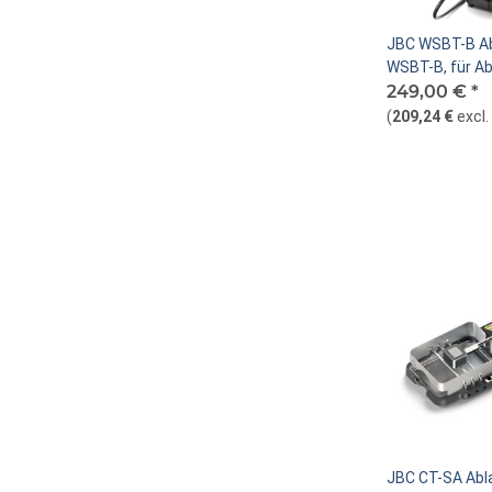
JBC WSBT-B Ab
WSBT-B, für Ab
WS-140
249,00 €
*
(
209,24 €
excl
JBC CT-SA Abl