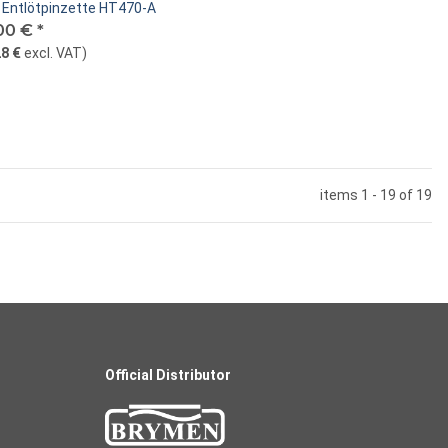
r Entlötpinzette HT470-A
00 €
*
8 €
excl. VAT
)
items 1 - 19 of 19
Official Distributor