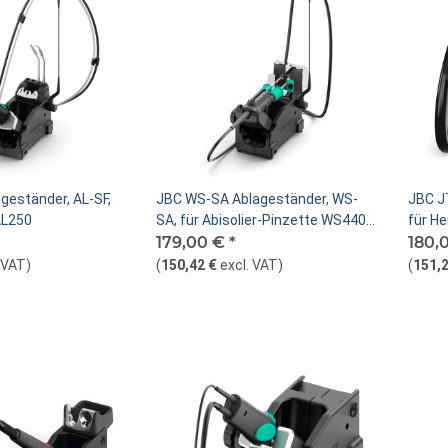
geständer, AL-SF,
JBC WS-SA Ablageständer, WS-
JBC J
AL250
SA, für Abisolier-Pinzette WS440-
für He
A
179,00 €
*
180,
. VAT
)
(
150,42 €
excl. VAT
)
(
151,2