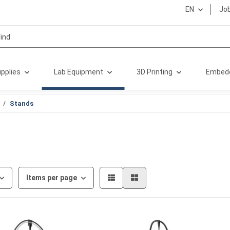
EN
Jo
pplies
Lab Equipment
3D Printing
Embed
Stands
Items per page