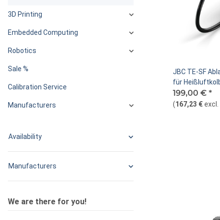
3D Printing
Embedded Computing
Robotics
Sale %
JBC TE-SF Abla
für Heißluftko
Calibration Service
199,00 €
*
(
167,23 €
excl
Manufacturers
Availability
Manufacturers
We are there for you!