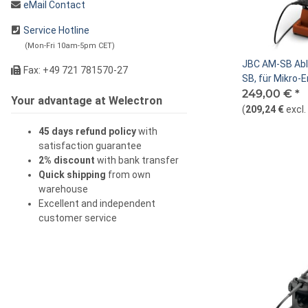
eMail Contact
Service Hotline
(Mon-Fri 10am-5pm CET)
JBC AM-SB Abl
Fax: +49 721 781570-27
SB, für Mikro-
AM120 & PA12
249,00 €
*
Your advantage at Welectron
(
209,24 €
excl
45 days refund policy
with
satisfaction guarantee
2% discount
with bank transfer
Quick shipping
from own
warehouse
Excellent and independent
customer service