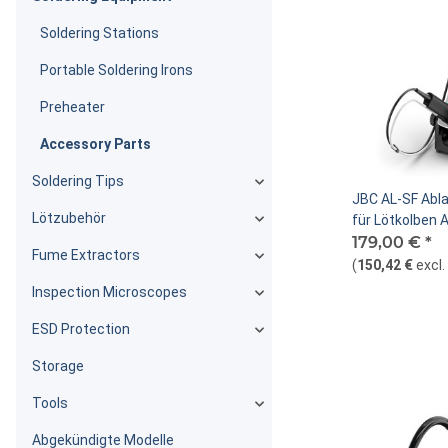
Soldering Stations
Portable Soldering Irons
Preheater
Accessory Parts
Soldering Tips
JBC AL-SF Abla
Lötzubehör
für Lötkolben 
179,00 €
*
Fume Extractors
(
150,42 €
excl
Inspection Microscopes
ESD Protection
Storage
Tools
Abgekündigte Modelle