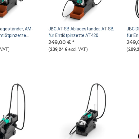
ageständer, AM-
JBC AT-SB Ablageständer, AT-SB,
JBC D
Entlötpinzette
für Entlötpinzette AT420
für E
0
249,00 €
*
249,
. VAT
)
(
209,24 €
excl. VAT
)
(
209,2