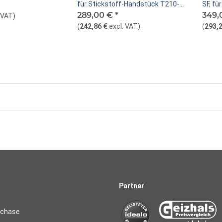
für Stickstoff-Handstück T210-
SF, fü
NA, T245-NA, T470-NA
289,00 €
*
349,
. VAT
)
(
242,86 €
excl. VAT
)
(
293,2
Partner
rchase