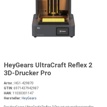
HeyGears UltraCraft Reflex 2
3D-Drucker Pro
Artnr.:
HG1-429870
GTIN:
6971437942987
HAN:
11030301147
Hersteller:
HeyGears
Der HeyGears UltraCraft Reflex 2 Pro ist ein professioneller