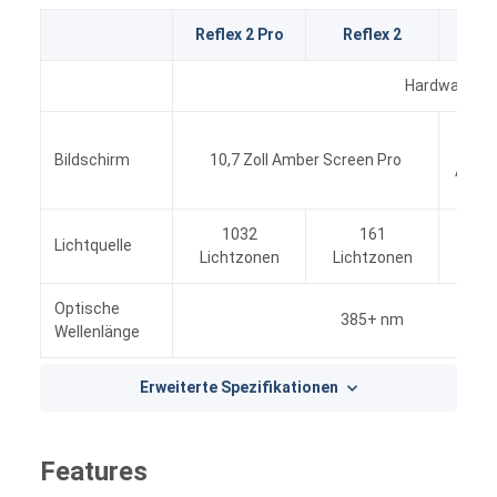
Reflex 2 Pro
Reflex 2
Refl
Hardware
9,2
Bildschirm
10,7 Zoll Amber Screen Pro
Amber
1032
161
C
Lichtquelle
Lichtzonen
Lichtzonen
Lich
Optische
385+ nm
Wellenlänge
Erweiterte Spezifikationen
Features