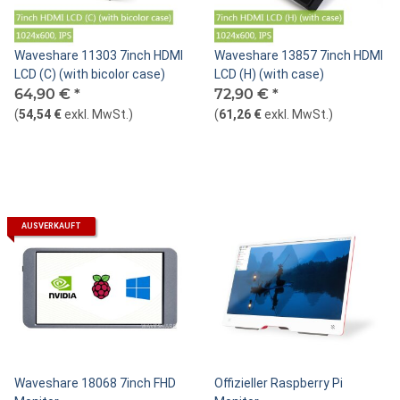
Waveshare 11303 7inch HDMI
Waveshare 13857 7inch HDMI
LCD (C) (with bicolor case)
LCD (H) (with case)
64,90 €
*
72,90 €
*
(
54,54 €
exkl. MwSt.
)
(
61,26 €
exkl. MwSt.
)
AUSVERKAUFT
Waveshare 18068 7inch FHD
Offizieller Raspberry Pi