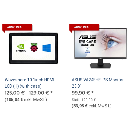
AUSVERKAUFT
AUSVERKAUFT
Waveshare 10.1inch HDMI
ASUS VA24EHE IPS Monitor
LCD (H) (with case)
23,8"
125,00 € -
129,00 €
*
99,90 €
*
(
105,04 €
exkl. MwSt.
)
Statt:
129,00 €
(
83,95 €
exkl. MwSt.
)