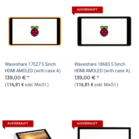
AUSVERKAUFT
Waveshare 17527 5.5inch
Waveshare 18683 5.5inch
HDMI AMOLED (with case A)
HDMI AMOLED (with case A)
139,00 €
*
(Black)
139,00 €
*
(
116,81 €
exkl. MwSt.
)
(
116,81 €
exkl. MwSt.
)
AUSVERKAUFT
AUSVERKAUFT