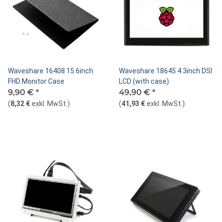
Waveshare 16408 15.6inch
Waveshare 18645 4.3inch DSI
FHD Monitor Case
LCD (with case)
9,90 €
*
49,90 €
*
(
8,32 €
exkl. MwSt.
)
(
41,93 €
exkl. MwSt.
)