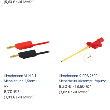
(
5,63 €
exkl. MwSt.
)
Hirschmann MLN AU
Hirschmann KLEPS 2600
Messleitung 2,5mm²
Sicherheits-Klemmprüfspitze
vergoldet
ab
9,30 € -
18,50 €
*
8,70 €
*
(
7,82 €
exkl. MwSt.
)
(
7,31 €
exkl. MwSt.
)