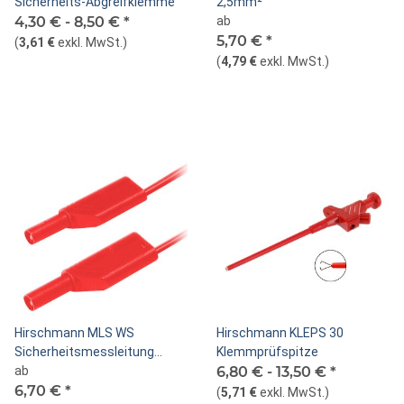
Sicherheits-Abgreifklemme
2,5mm²
4,30 € -
8,50 €
*
ab
5,70 €
*
(
3,61 €
exkl. MwSt.
)
(
4,79 €
exkl. MwSt.
)
Hirschmann MLS WS
Hirschmann KLEPS 30
Sicherheitsmessleitung
Klemmprüfspitze
stapelbar 2,5mm²
ab
6,80 € -
13,50 €
*
6,70 €
*
(
5,71 €
exkl. MwSt.
)