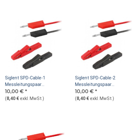
Siglent SPD-Cable-1
Siglent SPD-Cable-2
Messleitungspaar
Messleitungspaar
Krokodilklemme zu
10,00 €
*
Krokodilklemme zu
10,00 €
*
Bananenstecker,
Kabelschuh, rot/schwarz
(
8,40 €
exkl. MwSt.
)
(
8,40 €
exkl. MwSt.
)
rot/schwarz