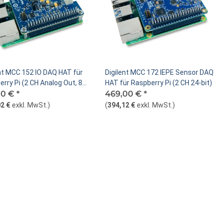
ent MCC 152 IO DAQ HAT für
Digilent MCC 172 IEPE Sensor DAQ
rry Pi (2 CH Analog Out, 8
HAT für Raspberry Pi (2 CH 24-bit)
 IO)
00 €
*
469,00 €
*
2 €
exkl. MwSt.
)
(
394,12 €
exkl. MwSt.
)