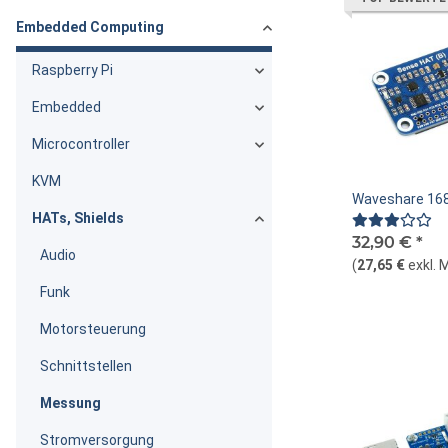
Embedded Computing
Raspberry Pi
Embedded
Microcontroller
KVM
Waveshare 168
HATs, Shields
32,90 €
*
Audio
(
27,65 €
exkl. 
Funk
Motorsteuerung
Schnittstellen
Messung
Stromversorgung