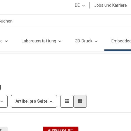
DE
Jobs und Karriere
ng
Laborausstattung
3D-Druck
Embedded
g
Artikel pro Seite
T
AUSVERKAUFT