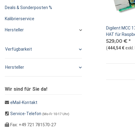
Deals & Sonderposten %
Kalibrierservice
Digilent MCC 1
Hersteller
HAT für Raspber
mit Koaxialkab
529,00 €
*
(
444,54 €
exkl
Verfügbarkeit
Hersteller
Wir sind für Sie da!
eMail-Kontakt
Service-Telefon
(Mo-Fr 10-17 Uhr)
Fax: +49 721 781570-27