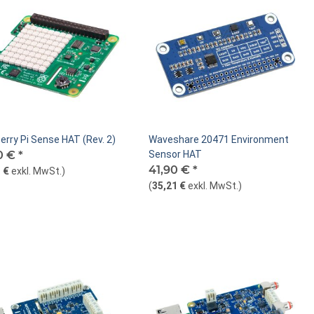
rry Pi Sense HAT (Rev. 2)
Waveshare 20471 Environment
0 €
*
Sensor HAT
41,90 €
*
 €
exkl. MwSt.
)
(
35,21 €
exkl. MwSt.
)