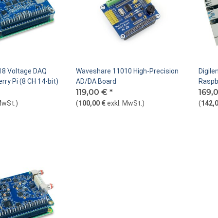
18 Voltage DAQ
Waveshare 11010 High-Precision
Digil
ry Pi (8 CH 14-bit)
AD/DA Board
Raspbe
119,00 €
*
Digital
169,
MwSt.
)
(
100,00 €
exkl. MwSt.
)
(
142,0