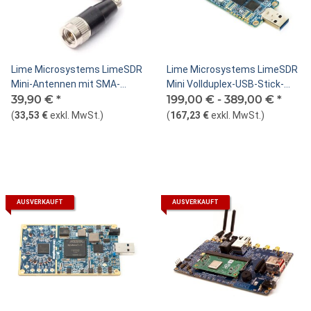
Lime Microsystems LimeSDR
Lime Microsystems LimeSDR
Mini-Antennen mit SMA-
Mini Vollduplex-USB-Stick-
Anschlüssen
39,90 €
*
Radio für Femtozellen
199,00 € -
389,00 €
*
(
33,53 €
exkl. MwSt.
)
(
167,23 €
exkl. MwSt.
)
AUSVERKAUFT
AUSVERKAUFT