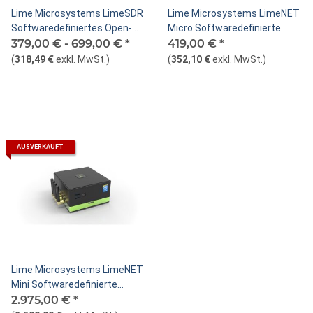
Lime Microsystems LimeSDR
Lime Microsystems LimeNET
Softwaredefiniertes Open-
Micro Softwaredefinierte
Source-Radio
379,00 € -
699,00 €
*
Funkplattform
419,00 €
*
(
318,49 €
exkl. MwSt.
)
(
352,10 €
exkl. MwSt.
)
AUSVERKAUFT
Lime Microsystems LimeNET
Mini Softwaredefinierte
Funkplattform
2.975,00 €
*