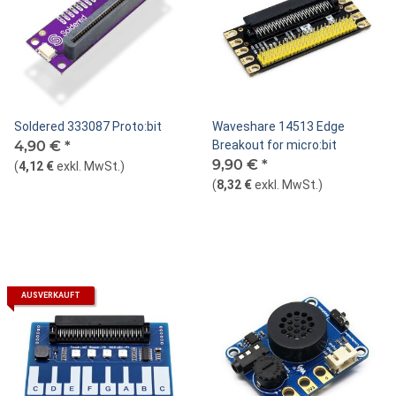
Soldered 333087 Proto:bit
Waveshare 14513 Edge
4,90 €
*
Breakout for micro:bit
9,90 €
*
(
4,12 €
exkl. MwSt.
)
(
8,32 €
exkl. MwSt.
)
AUSVERKAUFT