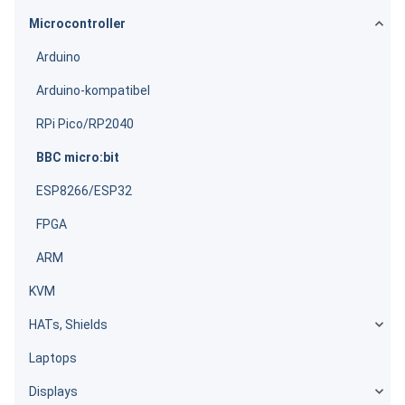
Microcontroller
Arduino
Arduino-kompatibel
RPi Pico/RP2040
BBC micro:bit
ESP8266/ESP32
FPGA
ARM
KVM
HATs, Shields
Laptops
Displays