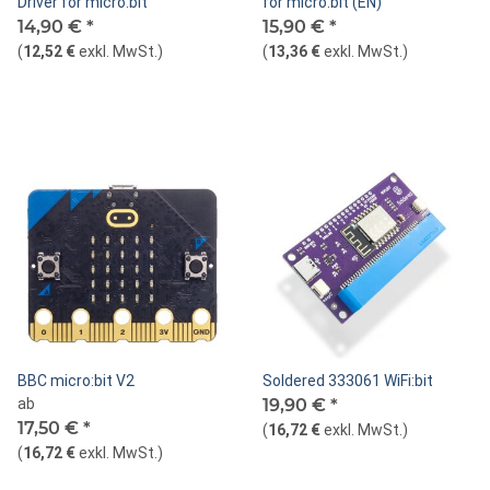
Driver for micro:bit
for micro:bit (EN)
14,90 €
*
15,90 €
*
(
12,52 €
exkl. MwSt.
)
(
13,36 €
exkl. MwSt.
)
BBC micro:bit V2
Soldered 333061 WiFi:bit
ab
19,90 €
*
17,50 €
*
(
16,72 €
exkl. MwSt.
)
(
16,72 €
exkl. MwSt.
)