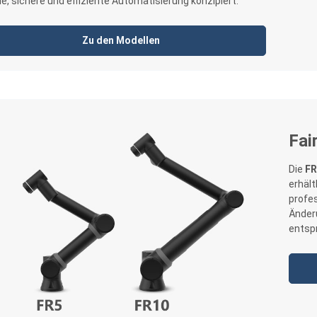
ble, sichere und effiziente Automatisierung konzipiert.
Zu den Modellen
Fai
Die
FR
erhält
profes
Änder
entsp