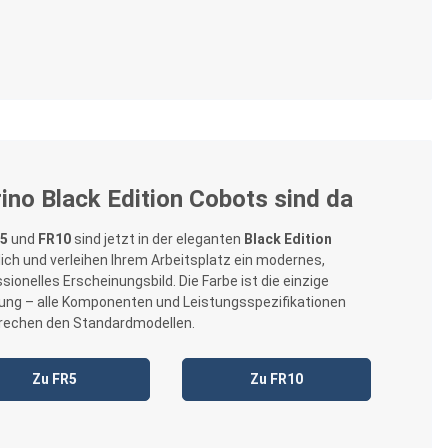
rino Black Edition Cobots sind da
5
und
FR10
sind jetzt in der eleganten
Black Edition
lich und verleihen Ihrem Arbeitsplatz ein modernes,
sionelles Erscheinungsbild. Die Farbe ist die einzige
ung – alle Komponenten und Leistungsspezifikationen
rechen den Standardmodellen.
Zu FR5
Zu FR10