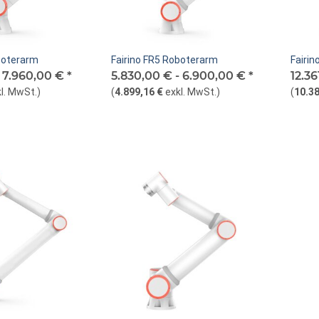
boterarm
Fairino FR5 Roboterarm
Fairi
-
7.960,00 €
*
5.830,00 € -
6.900,00 €
*
12.36
l. MwSt.
)
(
4.899,16 €
exkl. MwSt.
)
(
10.38