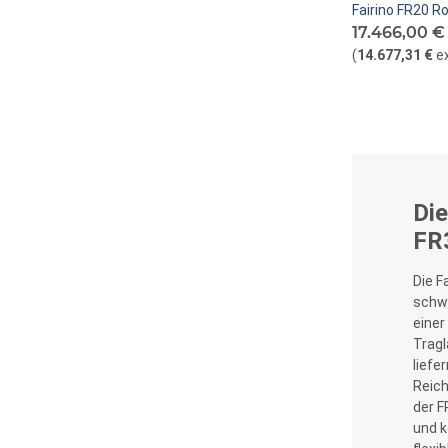
Fairino FR20 
17.466,00 €
(
14.677,31 €
e
Di
FR
Die F
schwe
einer
Tragl
liefe
Reich
der 
und k