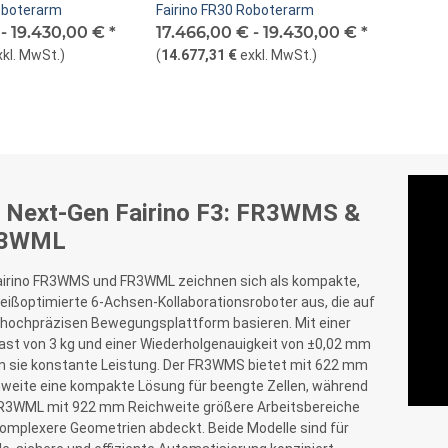
Roboterarm
Fairino FR30 Roboterarm
 -
19.430,00 €
*
17.466,00 € -
19.430,00 €
*
xkl. MwSt.
)
(
14.677,31 €
exkl. MwSt.
)
e Next-Gen Fairino F3: FR3WMS &
3WML
airino FR3WMS und FR3WML zeichnen sich als kompakte,
ißoptimierte 6-Achsen-Kollaborationsroboter aus, die auf
 hochpräzisen Bewegungsplattform basieren. Mit einer
ast von 3 kg und einer Wiederholgenauigkeit von ±0,02 mm
rn sie konstante Leistung. Der FR3WMS bietet mit 622 mm
weite eine kompakte Lösung für beengte Zellen, während
FR3WML mit 922 mm Reichweite größere Arbeitsbereiche
omplexere Geometrien abdeckt. Beide Modelle sind für