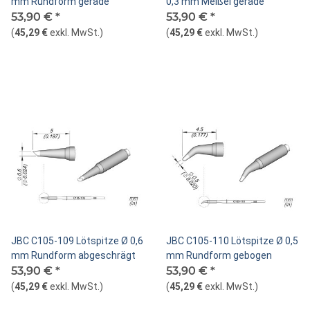
mm Rundform gerade
0,3 mm Meißel gerade
53,90 €
*
53,90 €
*
(
45,29 €
exkl. MwSt.
)
(
45,29 €
exkl. MwSt.
)
JBC C105-109 Lötspitze Ø 0,6
JBC C105-110 Lötspitze Ø 0,5
mm Rundform abgeschrägt
mm Rundform gebogen
53,90 €
*
53,90 €
*
(
45,29 €
exkl. MwSt.
)
(
45,29 €
exkl. MwSt.
)