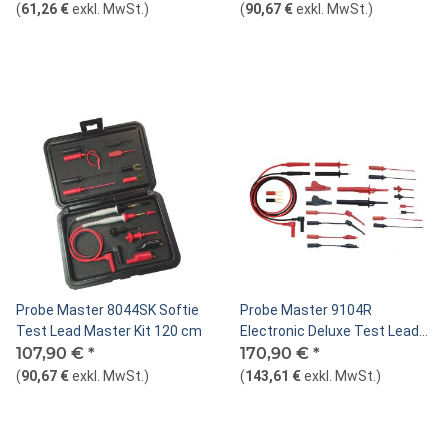
(
61,26 €
exkl. MwSt.
)
(
90,67 €
exkl. MwSt.
)
Probe Master 8044SK Softie
Probe Master 9104R
Test Lead Master Kit 120 cm
Electronic Deluxe Test Lead
107,90 €
*
Kit, 48"/120 cm
170,90 €
*
(
90,67 €
exkl. MwSt.
)
(
143,61 €
exkl. MwSt.
)