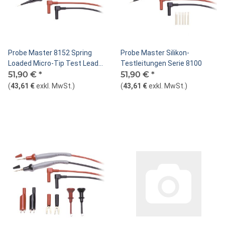
Probe Master 8152 Spring
Probe Master Silikon-
Loaded Micro-Tip Test Leads
Testleitungen Serie 8100
150cm
51,90 €
*
51,90 €
*
(
43,61 €
exkl. MwSt.
)
(
43,61 €
exkl. MwSt.
)