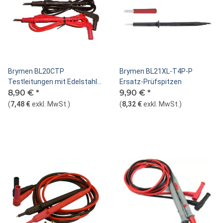
Brymen BL20CTP
Brymen BL21XL-T4P-P
Testleitungen mit Edelstahl-
Ersatz-Prüfspitzen
Prüfspitzen
8,90 €
*
9,90 €
*
(
7,48 €
exkl. MwSt.
)
(
8,32 €
exkl. MwSt.
)