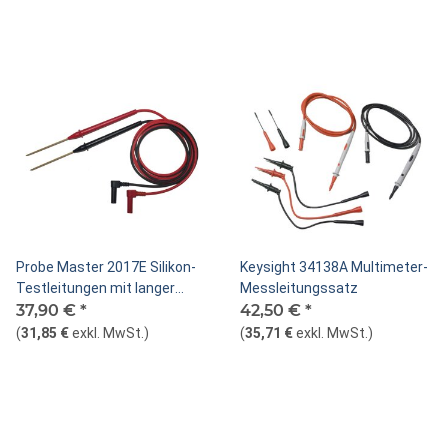
Probe Master 2017E Silikon-
Keysight 34138A Multimeter-
Testleitungen mit langer
Messleitungssatz
Spitze
37,90 €
*
42,50 €
*
(
31,85 €
exkl. MwSt.
)
(
35,71 €
exkl. MwSt.
)