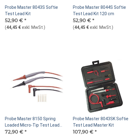
Probe Master 8043S Softie
Probe Master 8044S Softie
Test Lead Kit
Test Lead Kit 120 cm
52,90 €
*
52,90 €
*
(
44,45 €
exkl. MwSt.
)
(
44,45 €
exkl. MwSt.
)
Probe Master 8150 Spring
Probe Master 8043SK Softie
Loaded Micro-Tip Test Lead
Test Lead Master Kit
Kit
72,90 €
*
107,90 €
*