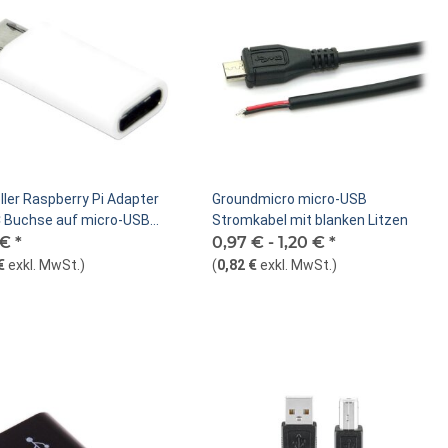
eller Raspberry Pi Adapter
Groundmicro micro-USB
 Buchse auf micro-USB
Stromkabel mit blanken Litzen
er
 €
*
0,97 € -
1,20 €
*
€
exkl. MwSt.
)
(
0,82 €
exkl. MwSt.
)