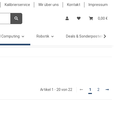
Kalibrierservice
Wir über uns
Kontakt
Impressum
0,00 €
 Computing
Robotik
Deals & Sonderposten %
Artikel 1 - 20 von 22
1
2