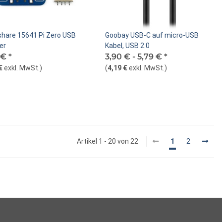
hare 15641 Pi Zero USB
Goobay USB-C auf micro-USB
er
Kabel, USB 2.0
 €
*
3,90 € -
5,79 €
*
€
exkl. MwSt.
)
(
4,19 €
exkl. MwSt.
)
Artikel 1 - 20 von 22
1
2