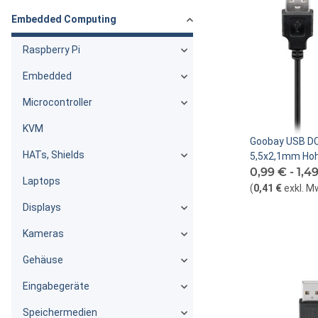
Embedded Computing
Raspberry Pi
Embedded
Microcontroller
KVM
Goobay USB DC
HATs, Shields
5,5x2,1mm Hoh
0,99 € -
1,4
Laptops
(
0,41 €
exkl. M
Displays
Kameras
Gehäuse
Eingabegeräte
Speichermedien