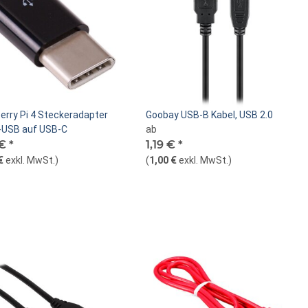
erry Pi 4 Steckeradapter
Goobay USB-B Kabel, USB 2.0
-USB auf USB-C
ab
 €
*
1,19 €
*
€
exkl. MwSt.
)
(
1,00 €
exkl. MwSt.
)