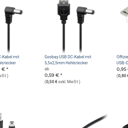
-Kabel mit
Goobay USB DC-Kabel mit
Offizi
lstecker
5,5x2,5mm Hohlstecker
USB-C
9 €
*
ab
Steck
0,95
0,59 €
*
wSt.
)
(
0,80 
(
0,50 €
exkl. MwSt.
)