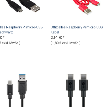
elles Raspberry Pi micro-USB
Offizielles Raspberry Pi micro-USB
 schwarz
Kabel
 €
*
2,14 €
*
€
exkl. MwSt.
)
(
1,80 €
exkl. MwSt.
)