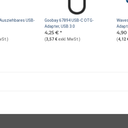
Ausziehbares USB-
Goobay 67894 USB-C OTG-
Waves
Adapter, USB 3.0
Adapt
4,25 €
*
4,90
wSt.
)
(
3,57 €
exkl. MwSt.
)
(
4,12 