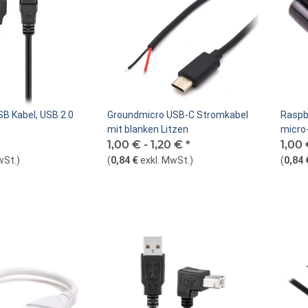
B Kabel, USB 2.0
Groundmicro USB-C Stromkabel
Raspb
mit blanken Litzen
micro
1,00 € -
1,20 €
*
1,00
wSt.
)
(
0,84 €
exkl. MwSt.
)
(
0,84 