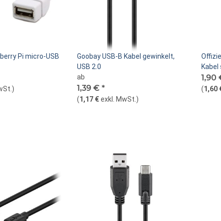
pberry Pi micro-USB
Goobay USB-B Kabel gewinkelt,
Offizi
USB 2.0
Kabel
ab
1,90
1,39 €
*
wSt.
)
(
1,60 
(
1,17 €
exkl. MwSt.
)