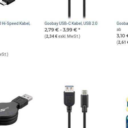
 Hi-Speed Kabel,
Goobay USB-C Kabel, USB 2.0
Gooba
2,79 € -
3,99 €
*
ab
3,10
(
2,34 €
exkl. MwSt.
)
(
2,61 
wSt.
)