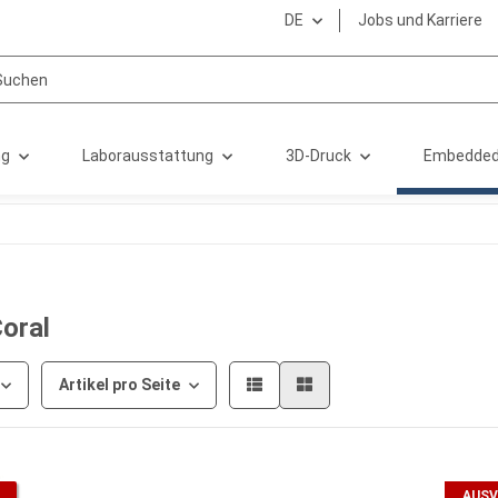
DE
Jobs und Karriere
ng
Laborausstattung
3D-Druck
Embedded
oral
Artikel pro Seite
AUSV