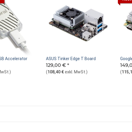
SB Accelerator
ASUS Tinker Edge T Board
Googl
129,00 €
*
149,
MwSt.
)
(
108,40 €
exkl. MwSt.
)
(
115,1