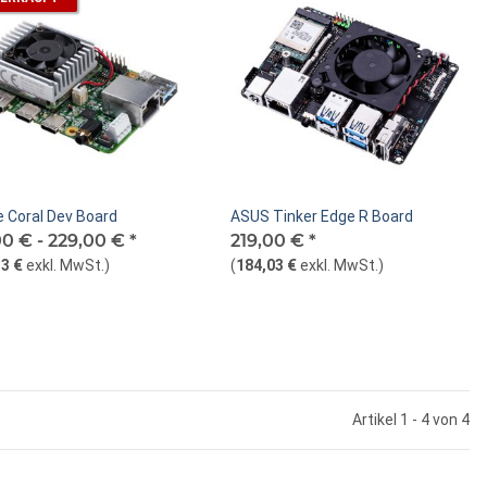
e Coral Dev Board
ASUS Tinker Edge R Board
00 € -
229,00 €
*
219,00 €
*
3 €
exkl. MwSt.
)
(
184,03 €
exkl. MwSt.
)
Artikel 1 - 4 von 4