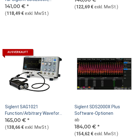
SSA3000X
141,00 €
*
(
122,69 €
exkl. MwSt.
)
(
118,49 €
exkl. MwSt.
)
AUSVERKAUFT
Siglent SAG1021
Siglent SDS2000X Plus
Function/Arbitrary Waveform
Software-Optionen
Generator
165,00 €
*
ab
184,00 €
*
(
138,66 €
exkl. MwSt.
)
(
154,62 €
exkl. MwSt.
)