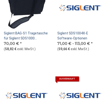
Siglent BAG-S1 Tragetasche
Siglent SDS1004X-E
für Siglent SDS1000
Software-Optionen
Oszilloskope
70,00 €
*
71,00 € -
113,00 €
*
(
58,82 €
exkl. MwSt.
)
(
59,66 €
exkl. MwSt.
)
AUSVERKAUFT