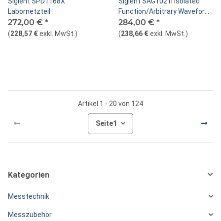
Siglent SPD1168X
Siglent SAG1021I Isolated
Labornetzteil
Function/Arbitrary Waveform
272,00 €
*
Generator
284,00 €
*
(
228,57 €
exkl. MwSt.
)
(
238,66 €
exkl. MwSt.
)
Artikel 1 - 20 von 124
Seite
1
Kategorien
Messtechnik
Messzubehör