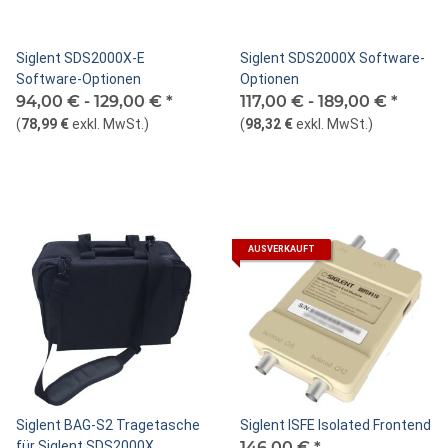
Siglent SDS2000X-E
Siglent SDS2000X Software-
Software-Optionen
Optionen
94,00 € -
129,00 €
*
117,00 € -
189,00 €
*
(
78,99 €
exkl. MwSt.
)
(
98,32 €
exkl. MwSt.
)
AUSVERKAUFT
Siglent BAG-S2 Tragetasche
Siglent ISFE Isolated Frontend
für Siglent SDS2000X,
146,00 €
*