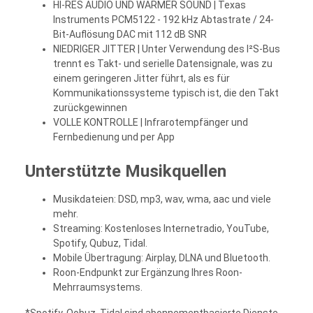
HI-RES AUDIO UND WARMER SOUND | Texas
Instruments PCM5122 - 192 kHz Abtastrate / 24-
Bit-Auflösung DAC mit 112 dB SNR
NIEDRIGER JITTER | Unter Verwendung des I²S-Bus
trennt es Takt- und serielle Datensignale, was zu
einem geringeren Jitter führt, als es für
Kommunikationssysteme typisch ist, die den Takt
zurückgewinnen
VOLLE KONTROLLE | Infrarotempfänger und
Fernbedienung und per App
Unterstützte Musikquellen
Musikdateien: DSD, mp3, wav, wma, aac und viele
mehr.
Streaming: Kostenloses Internetradio, YouTube,
Spotify, Qubuz, Tidal.
Mobile Übertragung: Airplay, DLNA und Bluetooth.
Roon-Endpunkt zur Ergänzung Ihres Roon-
Mehrraumsystems.
*Spotify, Qobuz, Tidal sind abonnementbasierte Dienste,