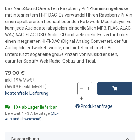
Das NanoSound One ist ein Raspberry Pi 4 Aluminiumgehäuse
mit integriertem Hi-Fi DAC. Es verwandelt Ihren Raspberry Pi 4 in
einen spielbereiten hochauflösenden Netzwerk-Musikplayer. Es
kann jede Audiodatei abspielen, einschließlich MP3, FLAC, ALAC,
WAV, AAC, FLAC, DSD, Audio-CD und viele mehr. Es verfügt über
einen integrierten Hi-Fi-DAC (Digital Analog Converter), der für
Audiophile entwickelt wurde, und bietet noch mehr. Es
unterstützt sogar eine große Anzahl von Musikdiensten,
darunter Spotify, Web Radio, Qobuz und Tidal.
79,00 €
inkl. 19% MwSt.
(
66,39 €
exkl. MwSt.
)
kostenfreie Lieferung
Produktanfrage
10+ ab Lager lieferbar
Lieferzeit:
1 - 3 Arbeitstage
(DE -
Ausland abweichend)
Beschreibung