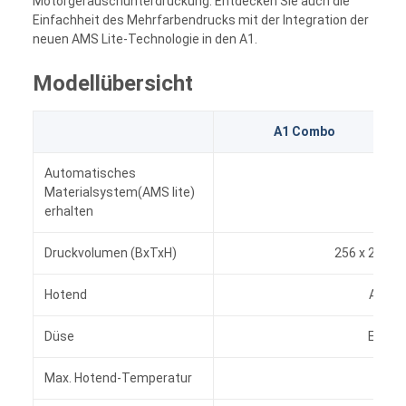
Motorgeräuschunterdrückung. Entdecken Sie auch die
Einfachheit des Mehrfarbendrucks mit der Integration der
neuen AMS Lite-Technologie in den A1.
Modellübersicht
A1 Combo
Automatisches
Materialsystem(AMS lite)
erhalten
Druckvolumen (BxTxH)
256 x 256 x
Hotend
All-Me
Düse
Edelst
Max. Hotend-Temperatur
300 