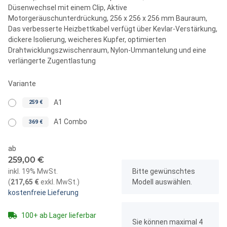
Düsenwechsel mit einem Clip, Aktive
Motorgeräuschunterdrückung, 256 x 256 x 256 mm Bauraum,
Das verbesserte Heizbettkabel verfügt über Kevlar-Verstärkung,
dickere Isolierung, weicheres Kupfer, optimierten
Drahtwicklungszwischenraum, Nylon-Ummantelung und eine
verlängerte Zugentlastung
Variante
A1
259 €
A1 Combo
369 €
ab
259,00 €
x
inkl. 19% MwSt.
Bitte gewünschtes
(
217,65 €
exkl. MwSt.
)
Modell auswählen.
kostenfreie Lieferung
x
100+ ab Lager lieferbar
Sie können maximal 4