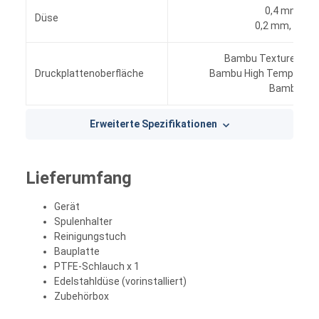
0,4 mm, (en
Düse
0,2 mm, 0,6 
Bambu Textured PEI 
Druckplattenoberfläche
Bambu High Temperature
Bambu Küh
Erweiterte Spezifikationen
Lieferumfang
Gerät
Spulenhalter
Reinigungstuch
Bauplatte
PTFE-Schlauch x 1
Edelstahldüse (vorinstalliert)
Zubehörbox