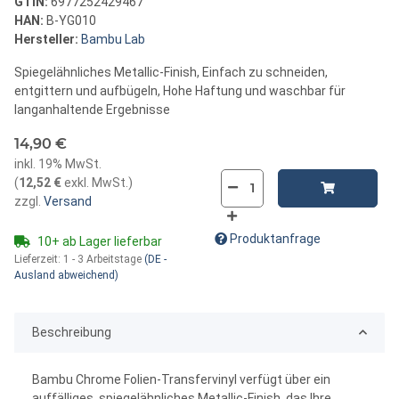
GTIN:
6977252429467
HAN:
B-YG010
Hersteller:
Bambu Lab
Spiegelähnliches Metallic-Finish, Einfach zu schneiden,
entgittern und aufbügeln, Hohe Haftung und waschbar für
langanhaltende Ergebnisse
14,90 €
inkl. 19% MwSt.
(
12,52 €
exkl. MwSt.
)
zzgl.
Versand
Produktanfrage
10+ ab Lager lieferbar
Lieferzeit:
1 - 3 Arbeitstage
(DE -
Ausland abweichend)
Beschreibung
Bambu Chrome Folien-Transfervinyl verfügt über ein
auffälliges, spiegelähnliches Metallic-Finish, das Ihre