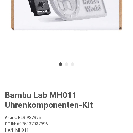
Bambu Lab MH011
Uhrenkomponenten-Kit
Artnr.:
BL9-937996
GTIN:
6975337037996
HAN:
MH011