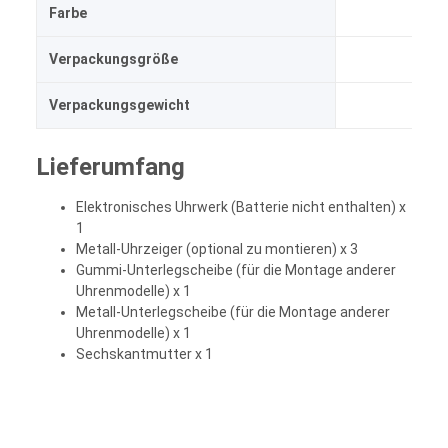
Farbe
Verp
Verpackungsgröße
10
Verpackungsgewicht
Lieferumfang
Elektronisches Uhrwerk (Batterie nicht enthalten) x
1
Metall-Uhrzeiger (optional zu montieren) x 3
Gummi-Unterlegscheibe (für die Montage anderer
Uhrenmodelle) x 1
Metall-Unterlegscheibe (für die Montage anderer
Uhrenmodelle) x 1
Sechskantmutter x 1