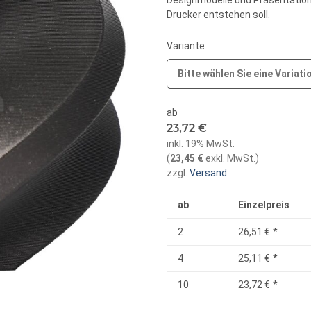
Designmodelle und Präsentations
Drucker entstehen soll.
Variante
Bitte wählen Sie eine Variati
ab
23,72 €
inkl. 19% MwSt.
(
23,45 €
exkl. MwSt.
)
zzgl.
Versand
ab
Einzelpreis
2
26,51 €
*
4
25,11 €
*
10
23,72 €
*