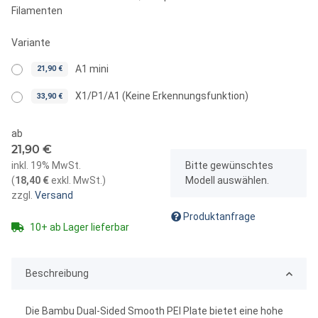
Filamenten
Variante
A1 mini
21,90 €
X1/P1/A1 (Keine Erkennungsfunktion)
33,90 €
ab
21,90 €
x
inkl. 19% MwSt.
Bitte gewünschtes
(
18,40 €
exkl. MwSt.
)
Modell auswählen.
zzgl.
Versand
Produktanfrage
10+ ab Lager lieferbar
Beschreibung
Die Bambu Dual-Sided Smooth PEI Plate bietet eine hohe