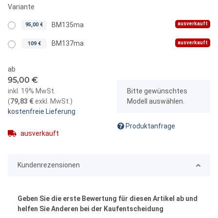
Variante
ausverkauft
BM135ma
95,00 €
ausverkauft
BM137ma
109 €
ab
95,00 €
x
inkl. 19% MwSt.
Bitte gewünschtes
(
79,83 €
exkl. MwSt.
)
Modell auswählen.
kostenfreie Lieferung
Produktanfrage
ausverkauft
Kundenrezensionen
Geben Sie die erste Bewertung für diesen Artikel ab und
helfen Sie Anderen bei der Kaufentscheidung