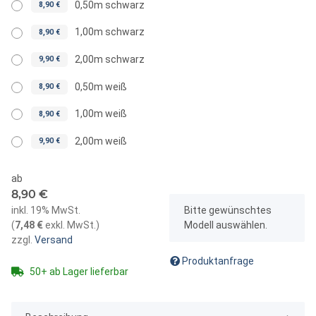
0,50m schwarz
8,90 €
1,00m schwarz
8,90 €
2,00m schwarz
9,90 €
0,50m weiß
8,90 €
1,00m weiß
8,90 €
2,00m weiß
9,90 €
ab
8,90 €
x
inkl. 19% MwSt.
Bitte gewünschtes
(
7,48 €
exkl. MwSt.
)
Modell auswählen.
zzgl.
Versand
Produktanfrage
50+ ab Lager lieferbar