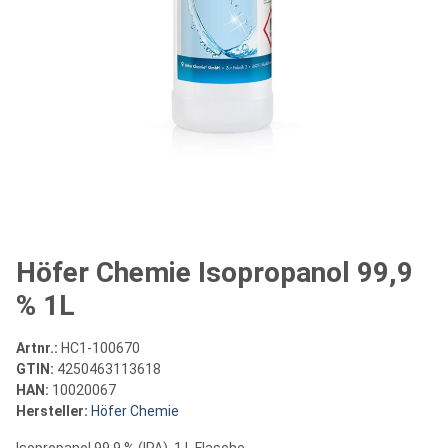
Höfer Chemie Isopropanol 99,9
% 1L
Artnr.:
HC1-100670
GTIN:
4250463113618
HAN:
10020067
Hersteller:
Höfer Chemie
Isopropanol 99,9 % (IPA), 1 L Flasche