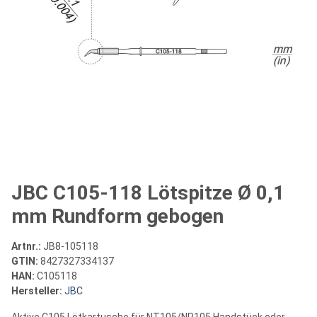
JBC C105-118 Lötspitze Ø 0,1
mm Rundform gebogen
Artnr.:
JB8-105118
GTIN:
8427327334137
HAN:
C105118
Hersteller:
JBC
Aktive C105 Lötkartusche für NT105/NP105 Handstück oder