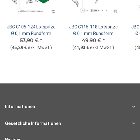
JBC C105-124 Lötspitze
JBC C115-118 Lötspitze
JBC 
Ø 0,1 mm Rundform
Ø 0,1 mm Rundform
Ø
53,90 €
gebogen
*
49,90 €
gebogen
*
(
45,29 €
exkl. MwSt.
)
(
41,93 €
exkl. MwSt.
)
(
4
Informationen
Gesetzliche Informationen
Partner