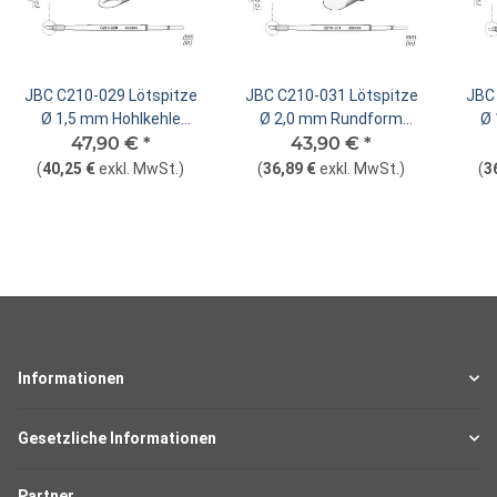
JBC C210-029 Lötspitze
JBC C210-031 Lötspitze
JBC 
Ø 1,5 mm Hohlkehle
Ø 2,0 mm Rundform
Ø
abgeschrägt
47,90 €
*
abgeschrägt
43,90 €
*
(
40,25 €
exkl. MwSt.
)
(
36,89 €
exkl. MwSt.
)
(
3
Informationen
Gesetzliche Informationen
Partner