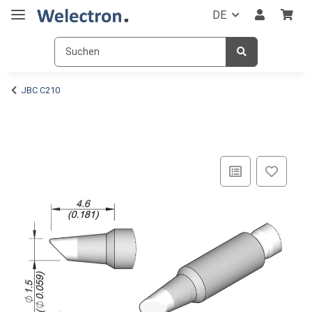
DE
JBC C210