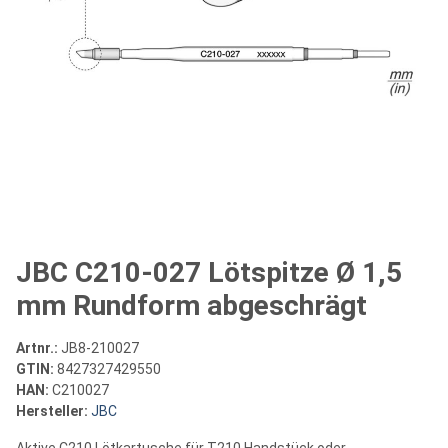
JBC C210-027 Lötspitze Ø 1,5
mm Rundform abgeschrägt
Artnr.:
JB8-210027
GTIN:
8427327429550
HAN:
C210027
Hersteller:
JBC
Aktive C210 Lötkartusche für T210 Handstück oder