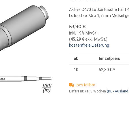
Aktive C470 Lötkartusche für T
Lötspitze 7,5 x 1,7 mm Meißel g
53,90 €
inkl. 19% MwSt.
(
45,29 €
exkl. MwSt.
)
kostenfreie Lieferung
ab
Einzelpreis
10
52,30 €
*
bestellbar
Lieferzeit:
ca. 3 Wochen
(DE - Ausland