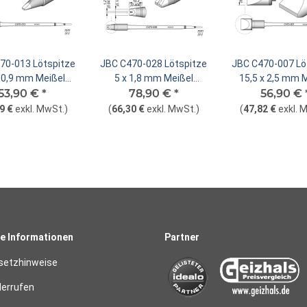
70-013 Lötspitze
JBC C470-028 Lötspitze
JBC C470-007 Lö
x 0,9 mm Meißel
5 x 1,8 mm Meißel
15,5 x 2,5 mm 
53,90 €
gerade
*
78,90 €
gerade
*
56,90 €
gerade
9 €
exkl. MwSt.
)
(
66,30 €
exkl. MwSt.
)
(
47,82 €
exkl. 
e Informationen
Partner
setzhinweise
derrufen