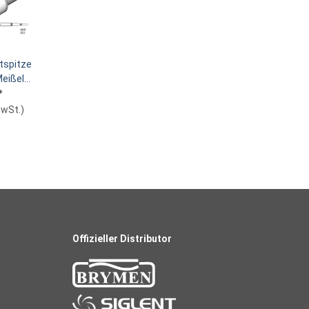
tspitze
Meißel
*
MwSt.
)
Offizieller Distributor