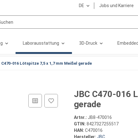
DE
Jobs und Karriere
ng
Laborausstattung
3D-Druck
Embedded
 C470-016 Lötspitze 7,5 x 1,7 mm Meißel gerade
JBC C470-016 Lö
gerade
Artnr.:
JB8-470016
GTIN:
8427327255517
HAN:
C470016
Hersteller:
JBC