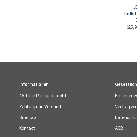
J
Entlöt
mm
(
25,9
Informationen
Gesetzlich
45 Tage Rückgaberecht
Batteriege
Zahlung und Versand
Vertrag wi
Sitemap
Datenschut
Kontakt
AGB