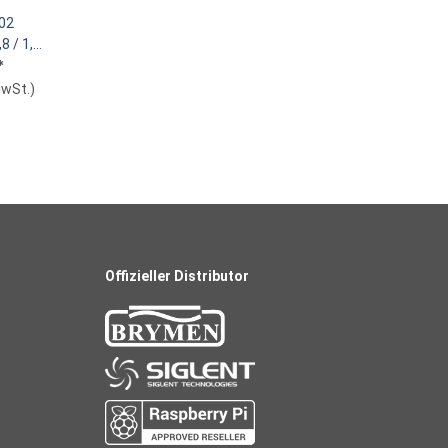
02
8 / 1,8
ade
*
MwSt.
)
Offizieller Distributor