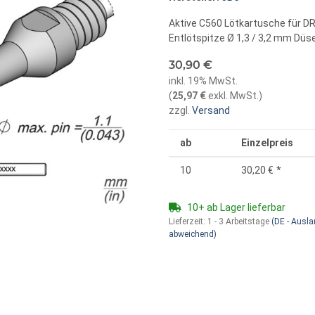
Aktive C560 Lötkartusche für D
Entlötspitze Ø 1,3 / 3,2 mm Düs
30,90 €
inkl. 19% MwSt.
(
25,97 €
exkl. MwSt.
)
zzgl.
Versand
ab
Einzelpreis
10
30,20 €
*
10+ ab Lager lieferbar
Lieferzeit:
1 - 3 Arbeitstage
(DE - Ausl
abweichend)