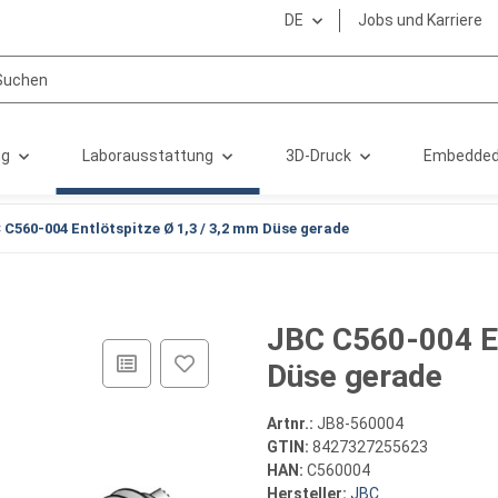
DE
Jobs und Karriere
ng
Laborausstattung
3D-Druck
Embedded
 C560-004 Entlötspitze Ø 1,3 / 3,2 mm Düse gerade
JBC C560-004 En
Düse gerade
Artnr.:
JB8-560004
GTIN:
8427327255623
HAN:
C560004
Hersteller:
JBC