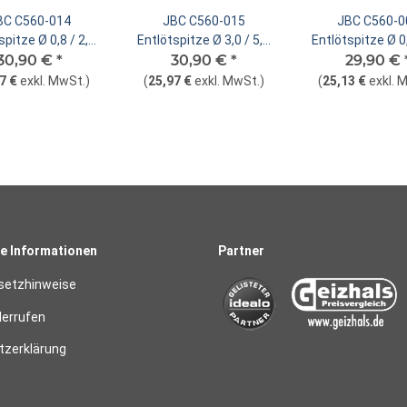
BC C560-014
JBC C560-015
JBC C560-0
spitze Ø 0,8 / 2,5
Entlötspitze Ø 3,0 / 5,2
Entlötspitze Ø 0,
 Düse gerade
30,90 €
*
mm Düse gerade
30,90 €
*
mm Düse ger
29,90 €
7 €
exkl. MwSt.
)
(
25,97 €
exkl. MwSt.
)
(
25,13 €
exkl. 
e Informationen
Partner
setzhinweise
derrufen
zerklärung