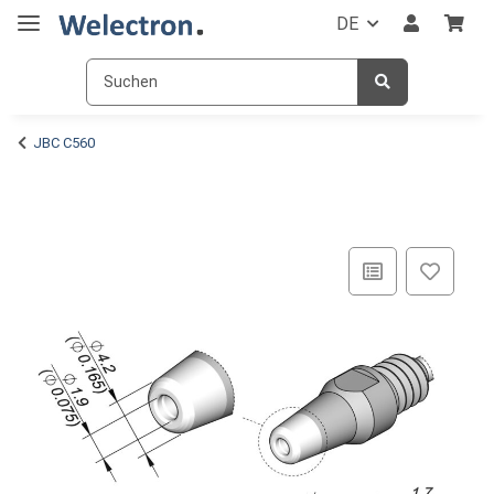
DE
JBC C560