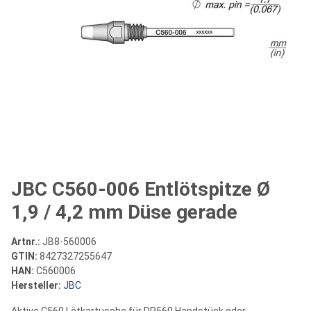
JBC C560-006 Entlötspitze Ø
1,9 / 4,2 mm Düse gerade
Artnr.:
JB8-560006
GTIN:
8427327255647
HAN:
C560006
Hersteller:
JBC
Aktive C560 Lötkartusche für DR560 Handstück oder