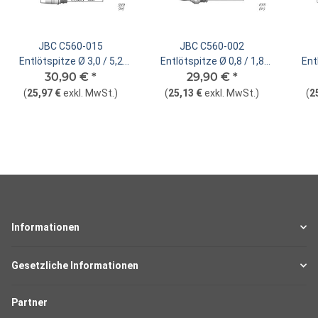
JBC C560-015
JBC C560-002
Entlötspitze Ø 3,0 / 5,2
Entlötspitze Ø 0,8 / 1,8
Ent
mm Düse gerade
30,90 €
*
mm Düse gerade
29,90 €
*
(
25,97 €
exkl. MwSt.
)
(
25,13 €
exkl. MwSt.
)
(
2
Informationen
Gesetzliche Informationen
Partner