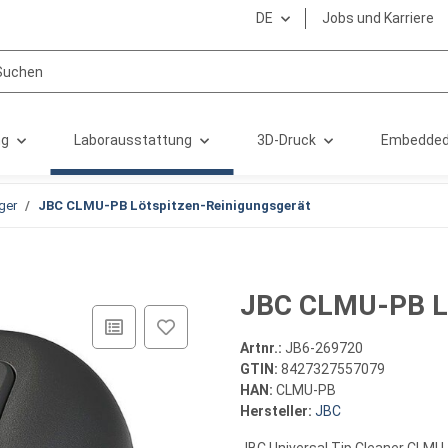
DE
Jobs und Karriere
ng
Laborausstattung
3D-Druck
Embedded
ger
JBC CLMU-PB Lötspitzen-Reinigungsgerät
JBC CLMU-PB Lö
Artnr.:
JB6-269720
GTIN:
8427327557079
HAN:
CLMU-PB
Hersteller:
JBC