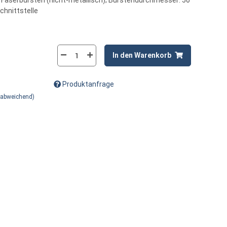
 Faserbürsten (nicht-metallisch); Bürstendurchmesser: 50
chnittstelle
In den Warenkorb
Produktanfrage
 abweichend)