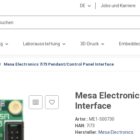
DE
Jobs und Karriere
ng
Laborausstattung
3D-Druck
Embedded
Mesa Electronics 7i73 Pendant/Control Panel Interface
Mesa Electronic
Interface
Artnr.:
ME1-500730
HAN:
7i73
Hersteller:
Mesa Electronics