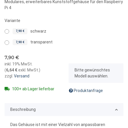
Modulares, erweiterbares Kunststoffgehäuse für den Raspberry
Pi 4
Variante
schwarz
7,90 €
transparent
7,90 €
7,90 €
inkl. 19% MwSt.
x
(
6,64 €
exkl. MwSt.
)
Bitte gewünschtes
zzgl.
Versand
Modell auswählen.
100+ ab Lager lieferbar
Produktanfrage
Beschreibung
Das Gehäuse ist mit einer Vielzahl von anpassbaren