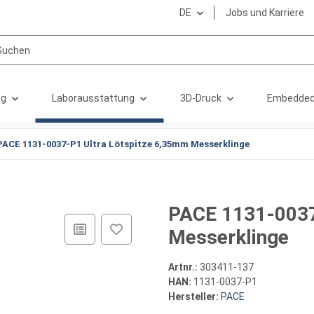
DE
Jobs und Karriere
ng
Laborausstattung
3D-Druck
Embedded
PACE 1131-0037-P1 Ultra Lötspitze 6,35mm Messerklinge
PACE 1131-0037
Messerklinge
Artnr.:
303411-137
HAN:
1131-0037-P1
Hersteller:
PACE