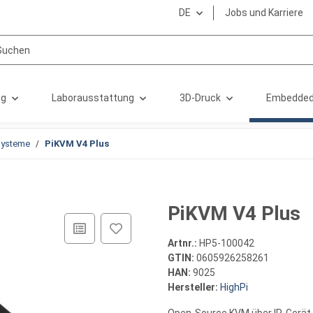
DE
Jobs und Karriere
ng
Laborausstattung
3D-Druck
Embedded
Systeme
PiKVM V4 Plus
PiKVM V4 Plus
Artnr.:
HP5-100042
GTIN:
0605926258261
HAN:
9025
Hersteller:
HighPi