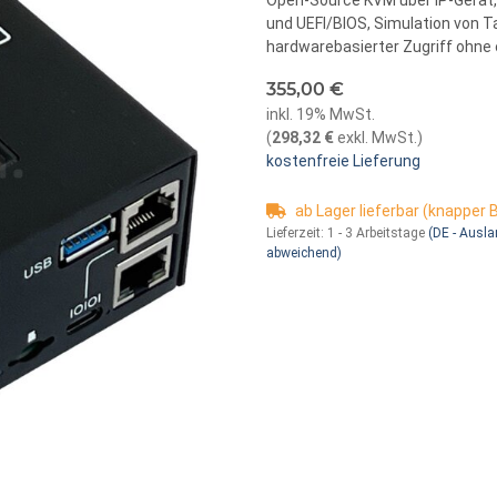
Open-Source KVM über IP-Gerät
und UEFI/BIOS, Simulation von T
hardwarebasierter Zugriff ohne
355,00 €
inkl. 19% MwSt.
(
298,32 €
exkl. MwSt.
)
kostenfreie Lieferung
ab Lager lieferbar (knapper
Lieferzeit:
1 - 3 Arbeitstage
(DE - Ausl
abweichend)