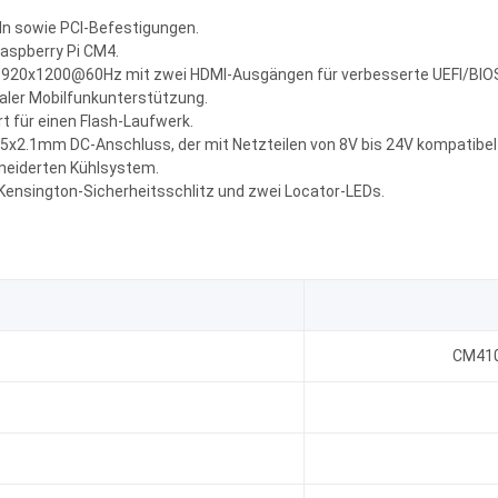
ln sowie PCI-Befestigungen.
Raspberry Pi CM4.
920x1200@60Hz mit zwei HDMI-Ausgängen für verbesserte UEFI/BIOS-
naler Mobilfunkunterstützung.
t für einen Flash-Laufwerk.
x2.1mm DC-Anschluss, der mit Netzteilen von 8V bis 24V kompatibel 
neiderten Kühlsystem.
Kensington-Sicherheitsschlitz und zwei Locator-LEDs.
CM410