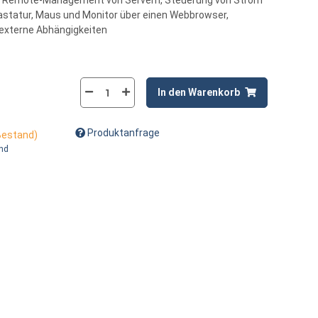
, Remote-Management von Servern, Steuerung von Strom
astatur, Maus und Monitor über einen Webbrowser,
 externe Abhängigkeiten
In den Warenkorb
Produktanfrage
 Bestand)
and