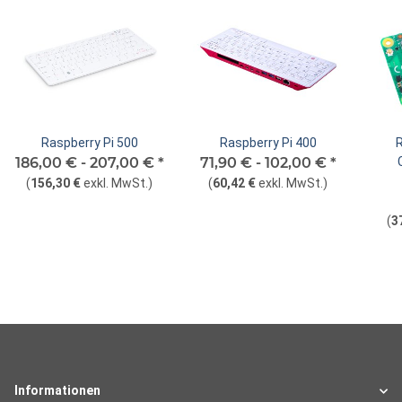
Raspberry Pi 500
Raspberry Pi 400
186,00 € -
207,00 €
*
71,90 € -
102,00 €
*
(
156,30 €
exkl. MwSt.
)
(
60,42 €
exkl. MwSt.
)
(
3
Informationen