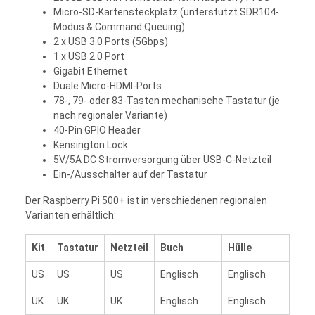
Micro-SD-Kartensteckplatz (unterstützt SDR104-
Modus & Command Queuing)
2 x USB 3.0 Ports (5Gbps)
1 x USB 2.0 Port
Gigabit Ethernet
Duale Micro-HDMI-Ports
78-, 79- oder 83-Tasten mechanische Tastatur (je
nach regionaler Variante)
40-Pin GPIO Header
Kensington Lock
5V/5A DC Stromversorgung über USB-C-Netzteil
Ein-/Ausschalter auf der Tastatur
Der Raspberry Pi 500+ ist in verschiedenen regionalen
Varianten erhältlich:
Kit
Tastatur
Netzteil
Buch
Hülle
US
US
US
Englisch
Englisch
UK
UK
UK
Englisch
Englisch