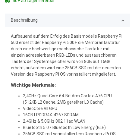
50+ ab Lager lieferbar
Beschreibung
Aufbauend auf dem Erfolg des Basismodells Raspberry Pi
500 ersetzt der Raspberry Pi 500+ die Membrantastatur
durch eine hochwertige mechanische Tastatur mit
einzeln adressierbaren RGB-LEDs und austauschbaren
Tasten; der Systemspeicher wird von 8GB auf 16GB
erhöht; außerdem wird eine 256GB SSD mit der neuesten
Version des Raspberry Pi OS vorinstalliert mitgeliefert.
Wichtige Merkmale:
2,4GHz Quad-Core 64-Bit Arm Cortex-A76 CPU
(512KB L2 Cache, 2MB geteilter L3 Cache)
VideoCore VII GPU
16GB LPDDR4X-4267 SDRAM
2,4GHz & 5,0GHz 802.11ac WLAN
Bluetooth 5.0 / Bluetooth Low Energy (BLE)
256GB SSD mit vorinstalliertem Raspberry Pi OS