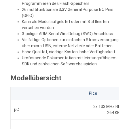
Programmieren des Flash-Speichers
26 multifunktionale 3,3V General Purpose I/O Pins
(GPIO)
Kann als Modul aufgelötet oder mit Stiftleisten
versehen werden
3-poliger ARM Serial Wire Debug (SWD) Anschluss
Vielfältige Optionen zur einfachen Stromversorgung
über micro-USB, externe Netzteile oder Batterien
Hohe Qualität, niedrige Kosten, hohe Verfügbarkeit
Umfassende Dokumentation mit leistungsfähigem
SDK und zahlreichen Softwarebeispielen
Modellübersicht
Pico
Pic
2x 133 MHz RP2040
µC
264 KB RAM,