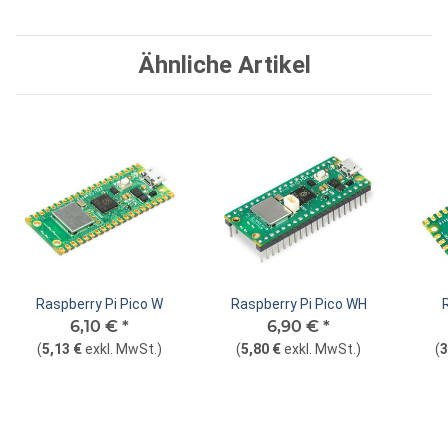
Ähnliche Artikel
Raspberry Pi Pico W
Raspberry Pi Pico WH
6,10 €
*
6,90 €
*
(
5,13 €
exkl. MwSt.
)
(
5,80 €
exkl. MwSt.
)
(
3