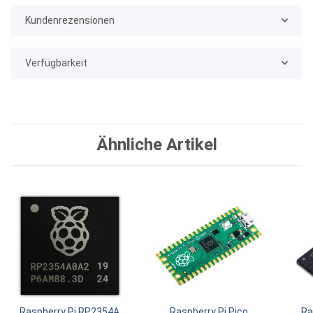
Kundenrezensionen
Verfügbarkeit
Ähnliche Artikel
Raspberry Pi RP2354A
Raspberry Pi Pico
Ra