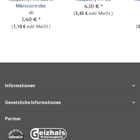
Mikrocontroller
4,10 €
*
ab
(
3,45 €
exkl. MwSt.
)
1,40 €
*
(
1,18 €
exkl. MwSt.
)
(
0
Informationen
Gesetzliche Informationen
Partner