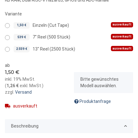
Variante
ausverkauft
Einzeln (Cut Tape)
1,50 €
ausverkauft
7" Reel (500 Stück)
539 €
ausverkauft
13" Reel (2500 Stück)
2.559 €
ab
1,50 €
x
inkl. 19% MwSt.
Bitte gewünschtes
(
1,26 €
exkl. MwSt.
)
Modell auswählen.
zzgl.
Versand
Produktanfrage
ausverkauft
Beschreibung