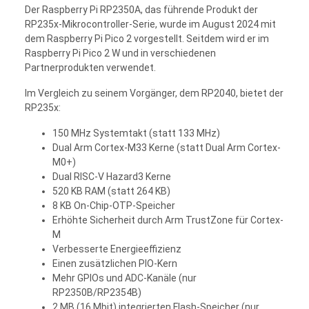
Der Raspberry Pi RP2350A, das führende Produkt der
RP235x-Mikrocontroller-Serie, wurde im August 2024 mit
dem Raspberry Pi Pico 2 vorgestellt. Seitdem wird er im
Raspberry Pi Pico 2 W und in verschiedenen
Partnerprodukten verwendet.
Im Vergleich zu seinem Vorgänger, dem RP2040, bietet der
RP235x:
150 MHz Systemtakt (statt 133 MHz)
Dual Arm Cortex-M33 Kerne (statt Dual Arm Cortex-
M0+)
Dual RISC-V Hazard3 Kerne
520 KB RAM (statt 264 KB)
8 KB On-Chip-OTP-Speicher
Erhöhte Sicherheit durch Arm TrustZone für Cortex-
M
Verbesserte Energieeffizienz
Einen zusätzlichen PIO-Kern
Mehr GPIOs und ADC-Kanäle (nur
RP2350B/RP2354B)
2 MB (16 Mbit) integrierten Flash-Speicher (nur