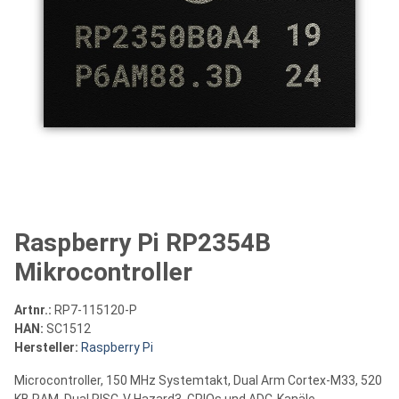
Raspberry Pi RP2354B
Mikrocontroller
Artnr.:
RP7-115120-P
HAN:
SC1512
Hersteller:
Raspberry Pi
Microcontroller, 150 MHz Systemtakt, Dual Arm Cortex-M33, 520
KB RAM, Dual RISC-V Hazard3, GPIOs und ADC-Kanäle