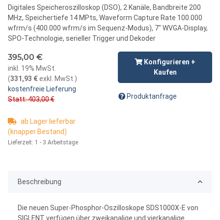
Digitales Speicheroszilloskop (DSO), 2 Kanäle, Bandbreite 200
MHz, Speichertiefe 14 MPts, Waveform Capture Rate 100.000
wfrm/s (400.000 wfrm/s im Sequenz-Modus), 7" WVGA-Display,
SPO-Technologie, serieller Trigger und Dekoder
395,00 €
Konfigurieren +
inkl. 19% MwSt.
Kaufen
(
331,93 €
exkl. MwSt.
)
kostenfreie Lieferung
Produktanfrage
Statt: 403,00 €
ab Lager lieferbar
(knapper Bestand)
Lieferzeit:
1 - 3 Arbeitstage
Beschreibung
Die neuen Super-Phosphor-Oszilloskope SDS1000X-E von
SIGLENT verfügen über zweikanalige und vierkanalige