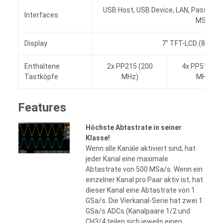
USB Host, USB Device, LAN, Pass/Fail,
Interfaces
MSO)
Display
7" TFT-LCD (800x48
Enthaltene
2x PP215 (200
4x PP510 (1
Tastköpfe
MHz)
MHz)
Features
Höchste Abtastrate in seiner
Klasse!
Wenn alle Kanäle aktiviert sind, hat
jeder Kanal eine maximale
Abtastrate von 500 MSa/s. Wenn ein
einzelner Kanal pro Paar aktiv ist, hat
dieser Kanal eine Abtastrate von 1
GSa/s. Die Vierkanal-Serie hat zwei 1
GSa/s ADCs (Kanalpaare 1/2 und
CH3/4 teilen sich jeweils einen