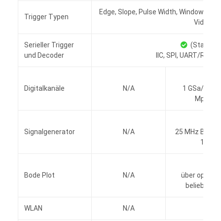
Edge, Slope, Pulse Width, Window, Runt,
Trigger Typen
Video
Serieller Trigger
(Standar
und Decoder
IIC, SPI, UART/RS232
Digitalkanäle
N/A
1 GSa/s Wav
Mpts/Ka
1
Signalgenerator
N/A
25 MHz Bandbr
16 kp
Bode Plot
N/A
über option
beliebigen 
WLAN
N/A