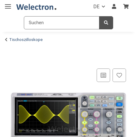
DE
Tischoszilloskope