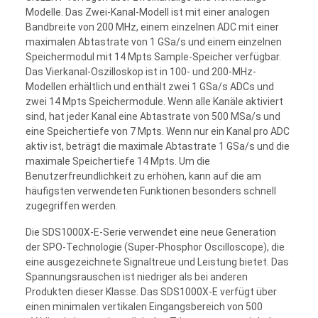
Modelle. Das Zwei-Kanal-Modell ist mit einer analogen
Bandbreite von 200 MHz, einem einzelnen ADC mit einer
maximalen Abtastrate von 1 GSa/s und einem einzelnen
Speichermodul mit 14 Mpts Sample-Speicher verfügbar.
Das Vierkanal-Oszilloskop ist in 100- und 200-MHz-
Modellen erhältlich und enthält zwei 1 GSa/s ADCs und
zwei 14 Mpts Speichermodule. Wenn alle Kanäle aktiviert
sind, hat jeder Kanal eine Abtastrate von 500 MSa/s und
eine Speichertiefe von 7 Mpts. Wenn nur ein Kanal pro ADC
aktiv ist, beträgt die maximale Abtastrate 1 GSa/s und die
maximale Speichertiefe 14 Mpts. Um die
Benutzerfreundlichkeit zu erhöhen, kann auf die am
häufigsten verwendeten Funktionen besonders schnell
zugegriffen werden.
Die SDS1000X-E-Serie verwendet eine neue Generation
der SPO-Technologie (Super-Phosphor Oscilloscope), die
eine ausgezeichnete Signaltreue und Leistung bietet. Das
Spannungsrauschen ist niedriger als bei anderen
Produkten dieser Klasse. Das SDS1000X-E verfügt über
einen minimalen vertikalen Eingangsbereich von 500