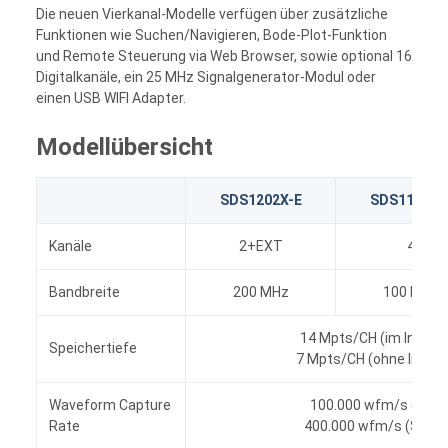
Die neuen Vierkanal-Modelle verfügen über zusätzliche
Funktionen wie Suchen/Navigieren, Bode-Plot-Funktion
und Remote Steuerung via Web Browser, sowie optional 16
Digitalkanäle, ein 25 MHz Signalgenerator-Modul oder
einen USB WIFI Adapter.
Modellübersicht
SDS1202X-E
SDS1104X-
Kanäle
2+EXT
4
Bandbreite
200 MHz
100 MHz
14 Mpts/CH (im Interl
Speichertiefe
7 Mpts/CH (ohne Inter
Waveform Capture
100.000 wfm/s (Nor
Rate
400.000 wfm/s (Seq