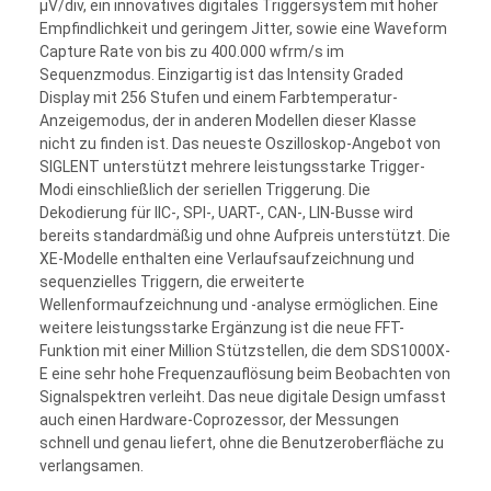
µV/div, ein innovatives digitales Triggersystem mit hoher
Empfindlichkeit und geringem Jitter, sowie eine Waveform
Capture Rate von bis zu 400.000 wfrm/s im
Sequenzmodus. Einzigartig ist das Intensity Graded
Display mit 256 Stufen und einem Farbtemperatur-
Anzeigemodus, der in anderen Modellen dieser Klasse
nicht zu finden ist. Das neueste Oszilloskop-Angebot von
SIGLENT unterstützt mehrere leistungsstarke Trigger-
Modi einschließlich der seriellen Triggerung. Die
Dekodierung für IIC-, SPI-, UART-, CAN-, LIN-Busse wird
bereits standardmäßig und ohne Aufpreis unterstützt. Die
XE-Modelle enthalten eine Verlaufsaufzeichnung und
sequenzielles Triggern, die erweiterte
Wellenformaufzeichnung und -analyse ermöglichen. Eine
weitere leistungsstarke Ergänzung ist die neue FFT-
Funktion mit einer Million Stützstellen, die dem SDS1000X-
E eine sehr hohe Frequenzauflösung beim Beobachten von
Signalspektren verleiht. Das neue digitale Design umfasst
auch einen Hardware-Coprozessor, der Messungen
schnell und genau liefert, ohne die Benutzeroberfläche zu
verlangsamen.