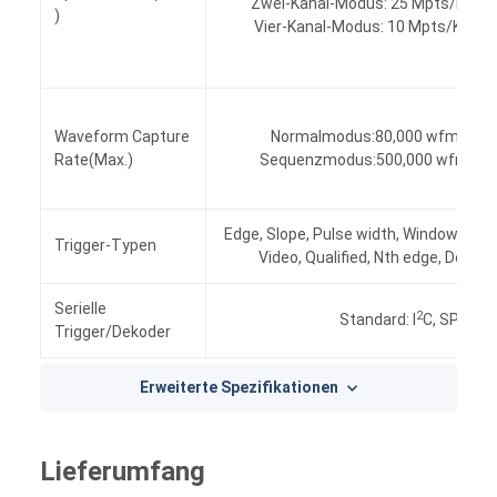
Zwei-Kanal-Modus: 25 Mpts/Kanal
)
Vier-Kanal-Modus: 10 Mpts/Kanal
Waveform Capture
Normalmodus:80,000 wfm/s
Rate(Max.)
Sequenzmodus:500,000 wfm/s
Edge, Slope, Pulse width, Window, Runt,
Trigger-Typen
Video, Qualified, Nth edge, Delay, 
Serielle
2
Standard: I
C, SPI, UAR
Trigger/Dekoder
Erweiterte Spezifikationen
Lieferumfang