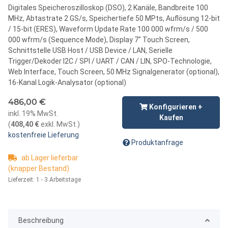
Digitales Speicheroszilloskop (DSO), 2 Kanäle, Bandbreite 100
MHz, Abtastrate 2 GS/s, Speichertiefe 50 MPts, Auflösung 12-bit
/ 15-bit (ERES), Waveform Update Rate 100 000 wfrm/s / 500
000 wfrm/s (Sequence Mode), Display 7" Touch Screen,
Schnittstelle USB Host / USB Device / LAN, Serielle
Trigger/Dekoder I2C / SPI / UART / CAN / LIN, SPO-Technologie,
Web Interface, Touch Screen, 50 MHz Signalgenerator (optional),
16-Kanal Logik-Analysator (optional)
486,00 €
Konfigurieren +
inkl. 19% MwSt.
Kaufen
(
408,40 €
exkl. MwSt.
)
kostenfreie Lieferung
Produktanfrage
ab Lager lieferbar
(knapper Bestand)
Lieferzeit:
1 - 3 Arbeitstage
Beschreibung