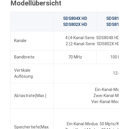
Modellübersicht
SDS804X HD
SDS814X H
SDS802X HD
SDS812X H
4 (4-Kanal-Serie: SDS804X HD, SD
Kanäle
2 (2-Kanal-Serie: SDS802X HD, S
Bandbreite
70 MHz
100 MHz
Vertikale
12-bit
Auflösung
Ein-Kanal-Modus:
Abtastrate(Max.)
Zwei-Kanal-Modus:
Vier-Kanal-Modus:5
Ein-Kanal-Modus: 50 Mpts/Kanal
Speichertiefe(Max.