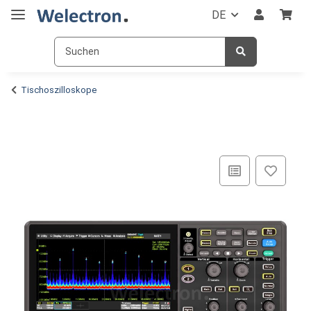
DE
Tischoszilloskope