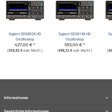
Siglent SDS802X HD
Siglent SDS814X HD
Si
Oszilloskop
Oszilloskop
427,00 €
*
593,00 €
*
(
358,82 €
exkl. MwSt.
)
(
498,32 €
exkl. MwSt.
)
(
40
Informationen
Gesetzliche Informationen