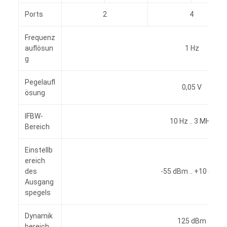
Ports
2
4
Frequenz
auflösun
1 Hz
g
Pegelaufl
0,05 V
ösung
IFBW-
10 Hz .. 3 MHz
Bereich
Einstellb
ereich
des
-55 dBm .. +10 dBm
Ausgang
spegels
Dynamik
125 dBm
bereich