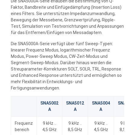
Die SNA5000A-Serie erlauben die Bestimmung von Q-
Faktor, Bandbreite und Einfügedämpfung (Insertion Loss)
eines Filters. Sie unterstützen Impedanzumwandlung,
Bewegung der Messebene, Grenzwertprüfung, Ripple-
Test, Simulation von Testvorrichtungen und Anpassungen
für das Entfernen/Einfügen von Messadaptern.
Die SNA5000A-Serie verfügt über fünf Sweep-Typen:
linearer Frequenz Modus, logarithmischer Frequenz
Modus, Power-Sweep Modus, CW-Zeit-Modus und
Segment-Sweep-Modus. Darüber hinaus werden die
Streuparameter-Korrekturen SOLT, SOLR, TRL, Response
und Enhanced Response unterstützt und ermöglichen so
mehr Flexibilität in Entwicklungs- und
Fertigungsanwendungen.
SNA5002
SNA5012
SNA5004
SNA501
A
A
A
A
Frequenz
9 kHz ..
9 kHz ..
9 kHz ..
9 kHz ..
bereich
4,5 GHz
8,5 GHz
4,5 GHz
8,5 GHz