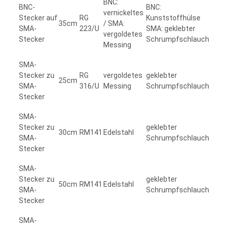
BNC:
BNC-
BNC:
vernickeltes
Stecker auf
RG
Kunststoffhülse
35cm
/ SMA:
SMA-
223/U
SMA: geklebter
vergoldetes
Stecker
Schrumpfschlauch
Messing
SMA-
Stecker zu
RG
vergoldetes
geklebter
25cm
SMA-
316/U
Messing
Schrumpfschlauch
Stecker
SMA-
Stecker zu
geklebter
30cm
RM141
Edelstahl
SMA-
Schrumpfschlauch
Stecker
SMA-
Stecker zu
geklebter
50cm
RM141
Edelstahl
SMA-
Schrumpfschlauch
Stecker
SMA-