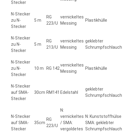
Stecker
N-Stecker
RG
vernickeltes
zu N-
5 m
Plastikhülle
223/U
Messing
Stecker
N-Stecker
RG
vernickeltes
geklebter
zu N-
5 m
213/U
Messing
Schrumpfschlauch
Stecker
N-Stecker
vernickeltes
zu N-
10 m
RG 142
Plastikhülle
Messing
Stecker
N-Stecker
geklebter
auf SMA-
30cm
RM141
Edelstahl
Schrumpfschlauch
Stecker
N:
N-Stecker
vernickeltes
N: Kunststoffhülse
RG
auf SMA-
35cm
/ SMA:
SMA: geklebter
223/U
Stecker
vergoldetes
Schrumpfschlauch