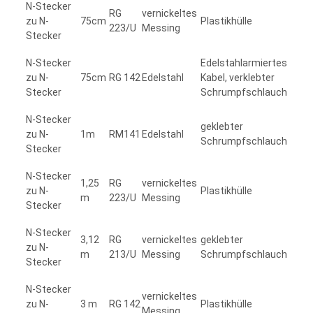
N-Stecker
RG
vernickeltes
zu N-
75cm
Plastikhülle
223/U
Messing
Stecker
N-Stecker
Edelstahlarmiertes
zu N-
75cm
RG 142
Edelstahl
Kabel, verklebter
Stecker
Schrumpfschlauch
N-Stecker
geklebter
zu N-
1m
RM141
Edelstahl
Schrumpfschlauch
Stecker
N-Stecker
1,25
RG
vernickeltes
zu N-
Plastikhülle
m
223/U
Messing
Stecker
N-Stecker
3,12
RG
vernickeltes
geklebter
zu N-
m
213/U
Messing
Schrumpfschlauch
Stecker
N-Stecker
vernickeltes
zu N-
3 m
RG 142
Plastikhülle
Messing