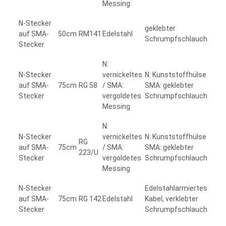
Messing
N-Stecker
geklebter
auf SMA-
50cm
RM141
Edelstahl
Schrumpfschlauch
Stecker
N:
N-Stecker
vernickeltes
N: Kunststoffhülse
auf SMA-
75cm
RG 58
/ SMA:
SMA: geklebter
Stecker
vergoldetes
Schrumpfschlauch
Messing
N:
N-Stecker
vernickeltes
N: Kunststoffhülse
RG
auf SMA-
75cm
/ SMA:
SMA: geklebter
223/U
Stecker
vergoldetes
Schrumpfschlauch
Messing
N-Stecker
Edelstahlarmiertes
auf SMA-
75cm
RG 142
Edelstahl
Kabel, verklebter
Stecker
Schrumpfschlauch