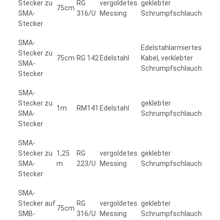
Stecker zu
RG
vergoldetes
geklebter
75cm
SMA-
316/U
Messing
Schrumpfschlauch
Stecker
SMA-
Edelstahlarmiertes
Stecker zu
75cm
RG 142
Edelstahl
Kabel, verklebter
SMA-
Schrumpfschlauch
Stecker
SMA-
Stecker zu
geklebter
1m
RM141
Edelstahl
SMA-
Schrumpfschlauch
Stecker
SMA-
Stecker zu
1,25
RG
vergoldetes
geklebter
SMA-
m
223/U
Messing
Schrumpfschlauch
Stecker
SMA-
Stecker auf
RG
vergoldetes
geklebter
75cm
SMB-
316/U
Messing
Schrumpfschlauch