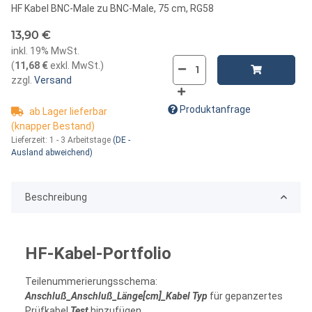
HF Kabel BNC-Male zu BNC-Male, 75 cm, RG58
13,90 €
inkl. 19% MwSt.
(
11,68 €
exkl. MwSt.
)
zzgl.
Versand
Produktanfrage
ab Lager lieferbar
(knapper Bestand)
Lieferzeit:
1 - 3 Arbeitstage
(DE -
Ausland abweichend)
Beschreibung
HF-Kabel-Portfolio
Teilenummerierungsschema:
Anschluß_Anschluß_Länge[cm]_Kabel Typ
für gepanzertes
Prüfkabel
Test
hinzufügen.