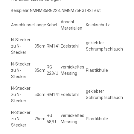
Beispiele: NMNM35RG223, NMNM75RG142Test
Anschl.
Anschlüsse
Länge
Kabel
Knickschutz
Materialien
N-Stecker
geklebter
zu N-
35cm
RM141
Edelstahl
Schrumpfschlauch
Stecker
N-Stecker
RG
vernickeltes
zu N-
35cm
Plastikhülle
223/U
Messing
Stecker
N-Stecker
geklebter
zu N-
50cm
RM141
Edelstahl
Schrumpfschlauch
Stecker
N-Stecker
RG
vernickeltes
zu N-
75cm
Plastikhülle
58/U
Messing
Stecker