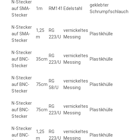
N-Stecker
geklebter
auf SMA-
1m
RM141
Edelstahl
Schrumpfschlauch
Stecker
N-Stecker
1,25
RG
vernickeltes
auf SMA-
Plastikhülle
m
223/U
Messing
Stecker
N-Stecker
RG
vernickeltes
auf BNC-
35cm
Plastikhülle
223/U
Messing
Stecker
N-Stecker
RG
vernickeltes
auf BNC-
75cm
Plastikhülle
58/U
Messing
Stecker
N-Stecker
RG
vernickeltes
auf BNC-
75cm
Plastikhülle
223/U
Messing
Stecker
N-Stecker
1,25
RG
vernickeltes
auf BNC-
Plastikhülle
m
223/U
Messing