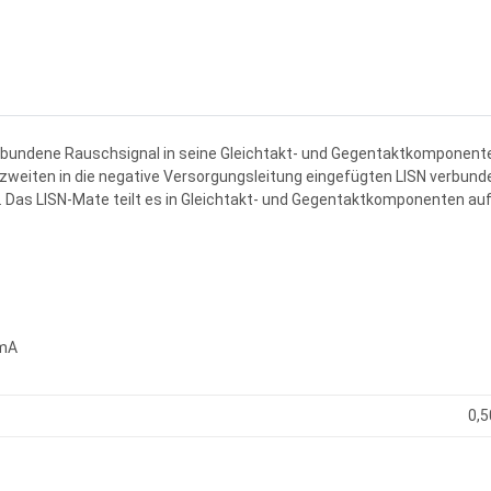
gebundene Rauschsignal in seine Gleichtakt- und Gegentaktkomponenten 
r zweiten in die negative Versorgungsleitung eingefügten LISN verbu
. Das LISN-Mate teilt es in Gleichtakt- und Gegentaktkomponenten a
 mA
0,5