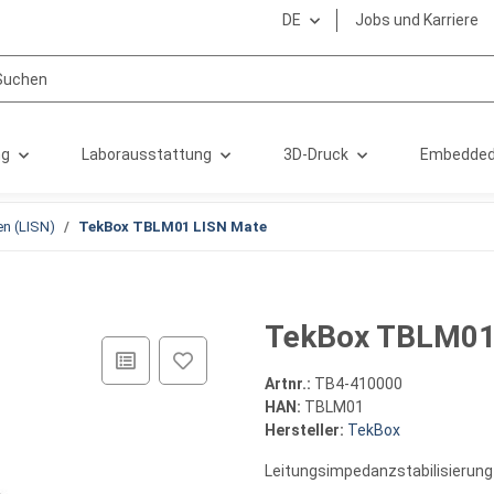
DE
Jobs und Karriere
ng
Laborausstattung
3D-Druck
Embedded
n (LISN)
TekBox TBLM01 LISN Mate
TekBox TBLM01
Artnr.:
TB4-410000
HAN:
TBLM01
Hersteller:
TekBox
Leitungsimpedanzstabilisierun