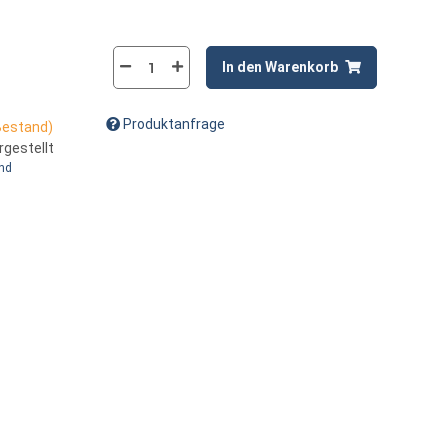
In den Warenkorb
Produktanfrage
 Bestand)
rgestellt
and