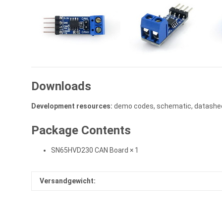
Downloads
Development resources:
demo codes, schematic, datashee
Package Contents
SN65HVD230 CAN Board × 1
Versandgewicht: