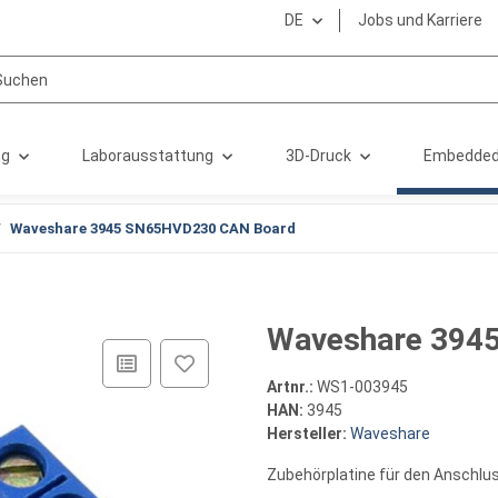
DE
Jobs und Karriere
ng
Laborausstattung
3D-Druck
Embedded
Waveshare 3945 SN65HVD230 CAN Board
Waveshare 394
Artnr.:
WS1-003945
HAN:
3945
Hersteller:
Waveshare
Zubehörplatine für den Anschlu