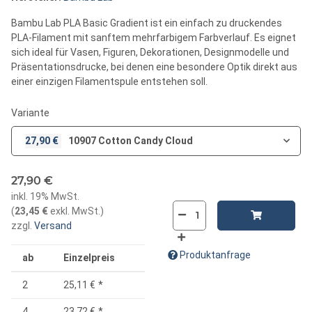
Bambu Lab PLA Basic Gradient ist ein einfach zu druckendes
PLA-Filament mit sanftem mehrfarbigem Farbverlauf. Es eignet
sich ideal für Vasen, Figuren, Dekorationen, Designmodelle und
Präsentationsdrucke, bei denen eine besondere Optik direkt aus
einer einzigen Filamentspule entstehen soll.
Variante
27,90 €
10907 Cotton Candy Cloud
27,90 €
inkl. 19% MwSt.
(
23,45 €
exkl. MwSt.
)
zzgl.
Versand
Produktanfrage
ab
Einzelpreis
2
25,11 €
*
4
23,72 €
*