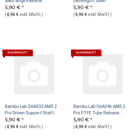
AMS-angetriebene
Deckelgriff oben
Stützwellenbaugruppe
5,90 €
*
5,90 €
*
(
4,96 €
exkl. MwSt.
)
(
4,96 €
exkl. MwSt.
)
AUSVERKAUFT
AUSVERKAUFT
Bambu Lab SAA033 AMS 2
Bambu Lab SAA046 AMS 2
Pro Driven Support Shaft
Pro PTFE Tube Release
Assembly
5,90 €
*
Button
5,90 €
*
(
4,96 €
exkl. MwSt.
)
(
4,96 €
exkl. MwSt.
)