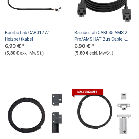
Bambu Lab CAB017 A1
Bambu Lab CAB035 AMS 2
Heizbettkabel
Pro/AMS HAT Bus Cable -
6,90 €
*
6pin
6,90 €
*
(
5,80 €
exkl. MwSt.
)
(
5,80 €
exkl. MwSt.
)
AUSVERKAUFT