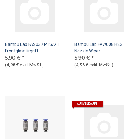
Bambu Lab FAS037 P1S/X1
Bambu Lab FAW008 H2S
Frontglastürgriff
Nozzle Wiper
5,90 €
*
5,90 €
*
(
4,96 €
exkl. MwSt.
)
(
4,96 €
exkl. MwSt.
)
AUSVERKAUFT