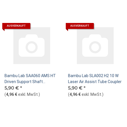
AUSVERKAUFT
AUSVERKAUFT
Bambu Lab SAA060 AMS HT
Bambu Lab SLA002 H2 10 W
Driven Support Shaft
Laser Air Assist Tube Coupler
Assembly
5,90 €
*
5,90 €
*
(
4,96 €
exkl. MwSt.
)
(
4,96 €
exkl. MwSt.
)