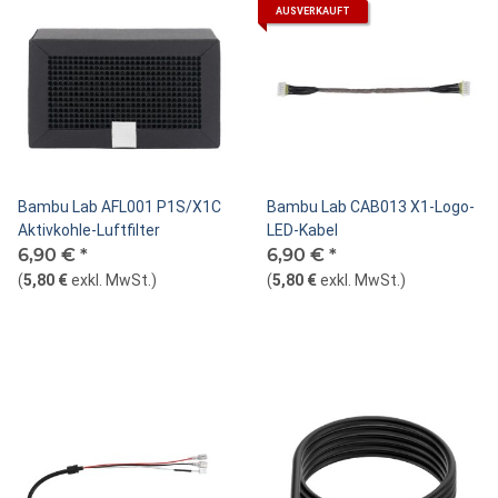
AUSVERKAUFT
Bambu Lab AFL001 P1S/X1C
Bambu Lab CAB013 X1-Logo-
Aktivkohle-Luftfilter
LED-Kabel
6,90 €
*
6,90 €
*
(
5,80 €
exkl. MwSt.
)
(
5,80 €
exkl. MwSt.
)