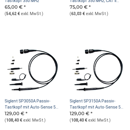
Tastkopf 350 MHz
Tastkopf 350 MHz, CAT II
65,00 €
*
400V
75,00 €
*
(
54,62 €
exkl. MwSt.
)
(
63,03 €
exkl. MwSt.
)
Siglent SP3050A Passiv-
Siglent SP3150A Passiv-
Tastkopf mit Auto-Sense 500
Tastkopf mit Auto-Sense 500
MHz
129,00 €
*
MHz für SDS6000A
129,00 €
*
(
108,40 €
exkl. MwSt.
)
(
108,40 €
exkl. MwSt.
)