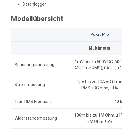
Datenlogger
Modellübersicht
Pokit Pro
Multimeter
1mV bis zu 600V DC, 600V
Spannungsmessung
AC (True RMS), CAT III, ±1%
1μA bis zu 10A AC (True
Strommessung
RMS)/DC max, ±1%
True RMS Frequenz
40 bis zu
100m bis zu 1M Ohm, ±1%,
Widerstandsmessung
3M Ohm ±5%