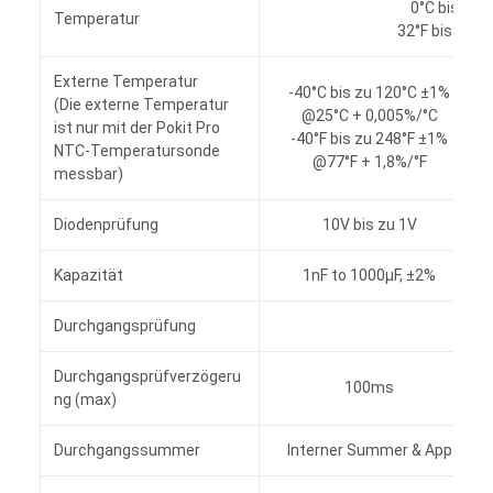
0°C bis zu 
Temperatur
32°F bis zu 14
Externe Temperatur
-40°C bis zu 120°C ±1%
(Die externe Temperatur
@25°C + 0,005%/°C
ist nur mit der Pokit Pro
-40°F bis zu 248°F ±1%
NTC-Temperatursonde
@77°F + 1,8%/°F
messbar)
Diodenprüfung
10V bis zu 1V
Kapazität
1nF to 1000μF, ±2%
Durchgangsprüfung
Ja
Durchgangsprüfverzögeru
100ms
ng (max)
Durchgangssummer
Interner Summer & App