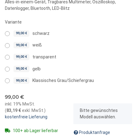
Alles-in-einem-Gerät, Tragbares Multimeter, Oszilloskop,
Datenlogger, Bluetooth, LED-Blitz
Variante
schwarz
99,00 €
weiß
99,00 €
transparent
99,00 €
gelb
99,00 €
Klassisches Grau/Schiefergrau
99,00 €
99,00 €
inkl. 19% MwSt.
x
(
83,19 €
exkl. MwSt.
)
Bitte gewünschtes
kostenfreie Lieferung
Modell auswählen.
100+ ab Lager lieferbar
Produktanfrage