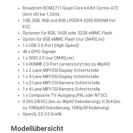
Broadcom BCM2711 Quad-Core 64-Bit Cortex-A72
(Arm v8) bei 1,5GHz
1GB, 2GB, 4GB und 8GB LPDDR4-3200 SDRAM mit
ECC
Optionen für 8GB, 16GB oder 32GB eMMC-Flash
Option für 0GB eMMC-Flash (nur CM4SLite)
1 x USB 2.0-Port (High-Speed)
46 x GPIO-Signale
1 x SDIO 2.0 (nur CM4SLite)
1 x HDMI® 2.0-Port (unterstützt bis zu 4Kp60)
1 x 2-Lane MIPI DSI Display-Schnittstelle
1 x 4-Lane MIPI DSI Display-Schnittstelle
1 x 2-Lane MIPI CSI Kamera-Schnittstelle
1 x 4-Lane MIPI CSI Kamera-Schnittstelle
1 x Composite TV-Ausgang (PAL oder NTSC)
H.265 (HEVC) (bis zu 4Kp60 Dekodierung), H.264 (bis
zu 1080p60 Dekodierung, 1080p30 Kodierung)
OpenGL ES 3.0 Grafik
Modellübersicht