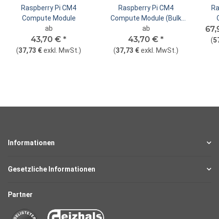
Raspberry Pi CM4
Raspberry Pi CM4
Ra
Compute Module
Compute Module (Bulk
ab
Verpackung)
ab
67,
Ext
43,70 €
*
43,70 €
*
(
5
(
37,73 €
exkl. MwSt.
)
(
37,73 €
exkl. MwSt.
)
Informationen
Gesetzliche Informationen
Partner