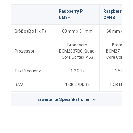
Raspberry Pi
Raspberry Pi
CM3+
CM4S
Größe (B x H x T)
68 mm x 31 mm
68 mm x 31 
Broadcom
Broadcom
Prozessor
BCM2837B0, Quad-
BCM2711, Qu
Core Cortex-A53
Core Cortex-
Taktfrequenz
1.2 GHz
1.5 GHz
RAM
1 GB LPDDR2
1 GB LPDDR
Erweiterte Spezifikationen