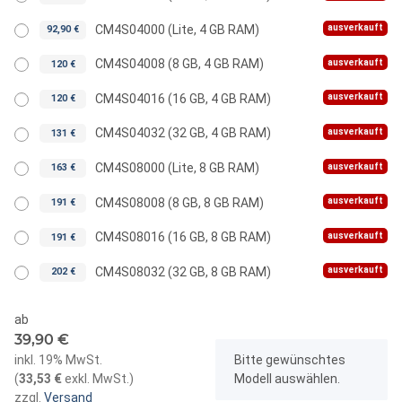
ausverkauft
CM4S04000 (Lite, 4 GB RAM)
92,90 €
ausverkauft
CM4S04008 (8 GB, 4 GB RAM)
120 €
ausverkauft
CM4S04016 (16 GB, 4 GB RAM)
120 €
ausverkauft
CM4S04032 (32 GB, 4 GB RAM)
131 €
ausverkauft
CM4S08000 (Lite, 8 GB RAM)
163 €
ausverkauft
CM4S08008 (8 GB, 8 GB RAM)
191 €
ausverkauft
CM4S08016 (16 GB, 8 GB RAM)
191 €
ausverkauft
CM4S08032 (32 GB, 8 GB RAM)
202 €
ab
39,90 €
x
inkl. 19% MwSt.
Bitte gewünschtes
(
33,53 €
exkl. MwSt.
)
Modell auswählen.
zzgl.
Versand