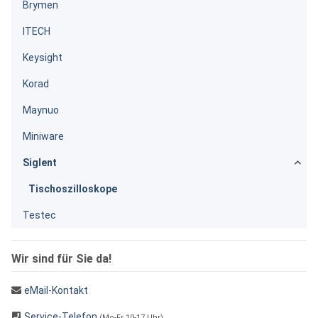
Brymen
ITECH
Keysight
Korad
Maynuo
Miniware
Siglent
Tischoszilloskope
Testec
Wir sind für Sie da!
eMail-Kontakt
Service-Telefon
(Mo-Fr 10-17 Uhr)