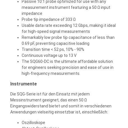
Passive 10:1 probe optimized for use with any
measurement instrument featuring a 50 Ω input
impedance
Probe tip impedance of 333 Ω
Usable data rate exceeding 12 Gbps, making it ideal
for high-speed signal measurements
Remarkably low probe tip capacitance of less than
0.69 pF, preventing capacitive loading
Transition time < 52 ps, 10% - 90%
Continuous voltage up to 13 V
The SQG60-DC is the ultimate affordable solution
for engineers seeking precision and ease of use in
high-frequency measurements.
Instrumente
Die SQG-Serie ist für den Einsatz mit jedem
Messinstrument geeignet, das einen 50 Ω
Eingangswiderstand bietet und somit in verschiedenen
Anwendungen vielseitig einsetzbar ist, einschließlich:
Oszilloskope