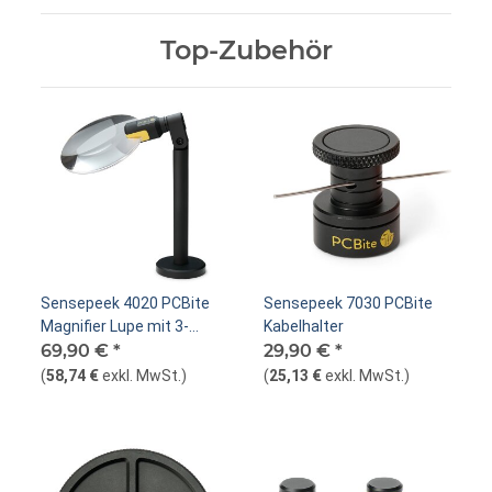
Top-Zubehör
Sensepeek 4020 PCBite
Sensepeek 7030 PCBite
Magnifier Lupe mit 3-
Kabelhalter
facher Vergrößerung
69,90 €
*
29,90 €
*
(
58,74 €
exkl. MwSt.
)
(
25,13 €
exkl. MwSt.
)