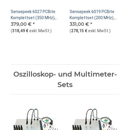
Sensepeek 6027 PCBite
Sensepeek 6019 PCBite
Komplettset (350 MHz),
Komplettset (200 MHz),
2x SQ350, 4x SQ10
379,00 €
*
2x SQ200, 4x SQ10
331,00 €
*
(
318,49 €
exkl. MwSt.
)
(
278,15 €
exkl. MwSt.
)
Oszilloskop- und Multimeter-
Sets