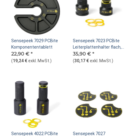
Sensepeek 7029 PCBite
Sensepeek 7023 PCBite
Komponententablett
Leiterplattenhalter flach,
22,90 €
*
2er-Pack
35,90 €
*
(
19,24 €
exkl. MwSt.
)
(
30,17 €
exkl. MwSt.
)
Sensepeek 4022 PCBite
Sensepeek 7027