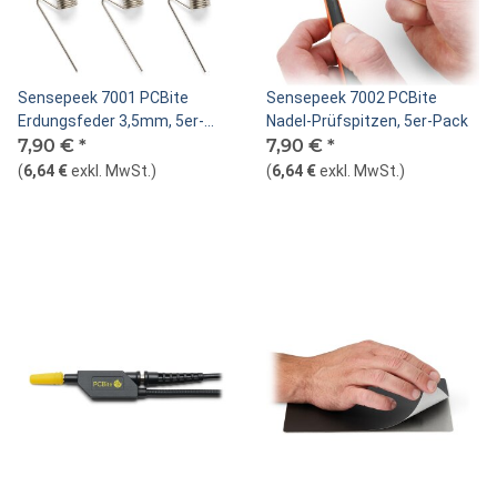
Sensepeek 7001 PCBite
Sensepeek 7002 PCBite
Erdungsfeder 3,5mm, 5er-
Nadel-Prüfspitzen, 5er-Pack
Pack
7,90 €
*
7,90 €
*
(
6,64 €
exkl. MwSt.
)
(
6,64 €
exkl. MwSt.
)