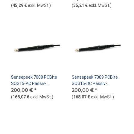
(
45,29 €
exkl. MwSt.
)
(
35,21 €
exkl. MwSt.
)
Sensepeek 7008 PCBite
Sensepeek 7009 PCBite
SQG15-AC Passiv-
SQG15-DC Passiv-
Tastkopf 1,5 GHz
200,00 €
*
Tastkopf 1,5 GHz
200,00 €
*
(
168,07 €
exkl. MwSt.
)
(
168,07 €
exkl. MwSt.
)