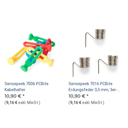
Sensepeek 7006 PCBite
Sensepeek 7016 PCBite
Kabelhalter
Erdungsfeder 3,5 mm, 3er-
10,90 €
*
Pack
10,90 €
*
(
9,16 €
exkl. MwSt.
)
(
9,16 €
exkl. MwSt.
)