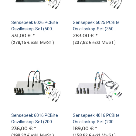
Sensepeek 6026 PCBite
Sensepeek 6025 PCBite
Oszilloskop-Set (500
Oszilloskop-Set (350
MHz), 2x SQ500
331,00 €
*
MHz), 2x SQ350
283,00 €
*
(
278,15 €
exkl. MwSt.
)
(
237,82 €
exkl. MwSt.
)
Sensepeek 6016 PCBite
Sensepeek 4016 PCBite
Oszilloskop-Set (200
Oszilloskop-Set (200
MHz), 2x SQ200
236,00 €
*
MHz), 2x SP200
189,00 €
*
(
198,32 €
exkl. MwSt.
)
(
158,82 €
exkl. MwSt.
)