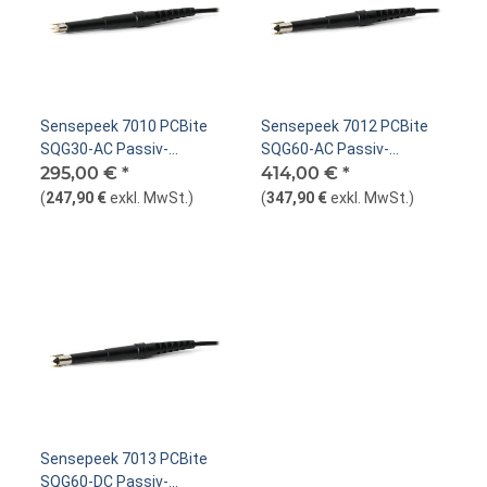
Sensepeek 7010 PCBite
Sensepeek 7012 PCBite
SQG30-AC Passiv-
SQG60-AC Passiv-
Tastkopf 3,0 GHz
295,00 €
*
Tastkopf 6,0 GHz
414,00 €
*
(
247,90 €
exkl. MwSt.
)
(
347,90 €
exkl. MwSt.
)
Sensepeek 7013 PCBite
SQG60-DC Passiv-