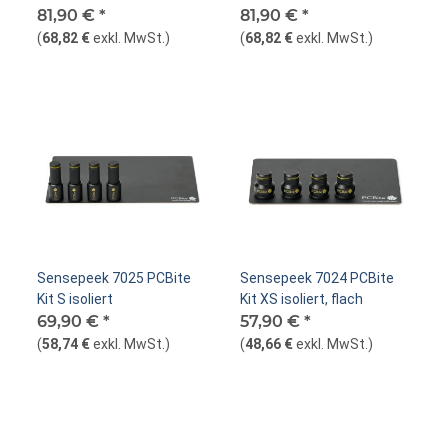
81,90 €
*
großer Grundplatte
81,90 €
*
(
68,82 €
exkl. MwSt.
)
(
68,82 €
exkl. MwSt.
)
Sensepeek 7025 PCBite
Sensepeek 7024 PCBite
Kit S isoliert
Kit XS isoliert, flach
69,90 €
*
57,90 €
*
(
58,74 €
exkl. MwSt.
)
(
48,66 €
exkl. MwSt.
)