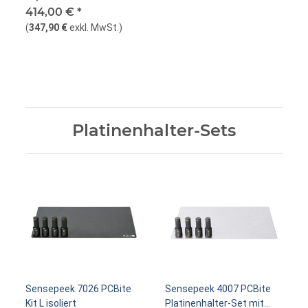
Tastkopf 6,0 GHz
414,00 €
*
(
347,90 €
exkl. MwSt.
)
Platinenhalter-Sets
Sensepeek 7026 PCBite
Sensepeek 4007 PCBite
Kit L isoliert
Platinenhalter-Set mit