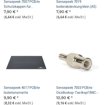
Sensepeek 7007 PCBite
Sensepeek 7019
Schutzkappen für
Isolierabdeckung klein (A5)
Tastspitzen
7,90 €
*
7,90 €
*
(
6,64 €
exkl. MwSt.
)
(
6,64 €
exkl. MwSt.
)
Sensepeek 4017 PCBite
Sensepeek 7003 PCBite
Isolationsmatte
Oszilloskop-Tastkopf BNC-
9,90 €
*
Adapter
10,90 €
*
(
8,32 €
exkl. MwSt.
)
(
9,16 €
exkl. MwSt.
)