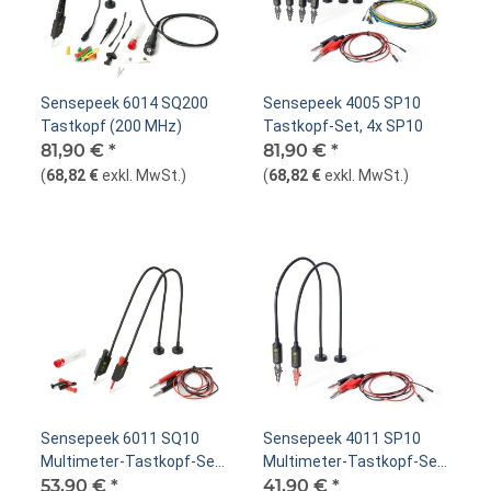
Sensepeek 6014 SQ200
Sensepeek 4005 SP10
Tastkopf (200 MHz)
Tastkopf-Set, 4x SP10
81,90 €
*
81,90 €
*
(
68,82 €
exkl. MwSt.
)
(
68,82 €
exkl. MwSt.
)
Sensepeek 6011 SQ10
Sensepeek 4011 SP10
Multimeter-Tastkopf-Set,
Multimeter-Tastkopf-Set,
2x SQ10
53,90 €
*
2x SP10
41,90 €
*