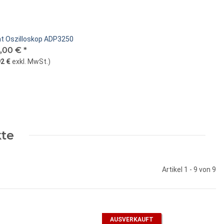
ent Oszilloskop ADP3250
9,00 €
*
2 €
exkl. MwSt.
)
kte
Artikel 1 - 9 von 9
AUSVERKAUFT