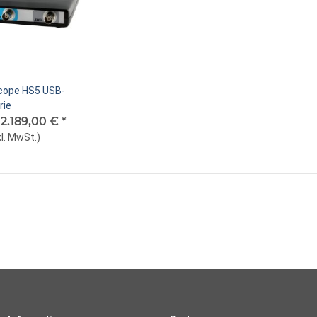
cope HS5 USB-
rie
-
2.189,00 €
*
l. MwSt.
)