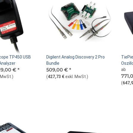
scope TP450 USB
Digilent Analog Discovery 2 Pro
TiePi
Analyzer
Bundle
Oszill
19,00 €
*
509,00 €
*
ab
771,
. MwSt.
)
(
427,73 €
exkl. MwSt.
)
(
647,9