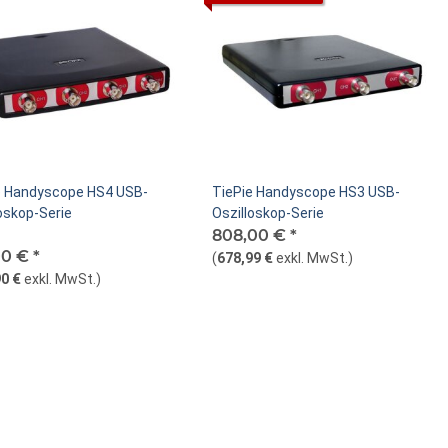
e Handyscope HS4 USB-
TiePie Handyscope HS3 USB-
oskop-Serie
Oszilloskop-Serie
808,00 €
*
00 €
*
(
678,99 €
exkl. MwSt.
)
0 €
exkl. MwSt.
)