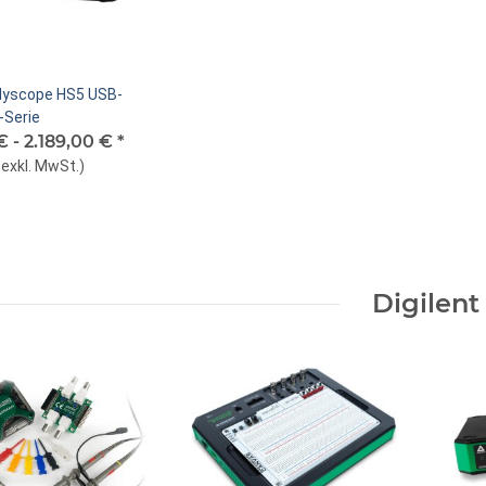
dyscope HS5 USB-
-Serie
€ -
2.189,00 €
*
exkl. MwSt.
)
Digilent