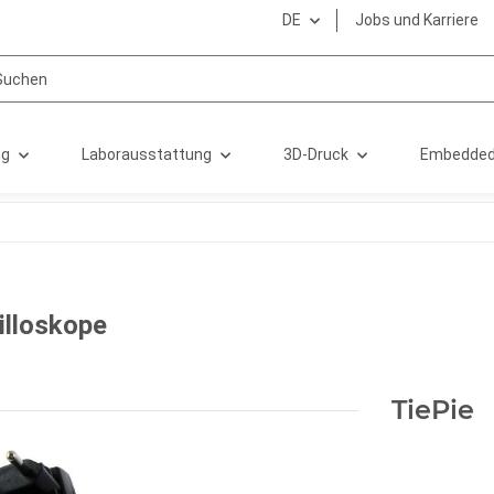
DE
Jobs und Karriere
ng
Laborausstattung
3D-Druck
Embedded
illoskope
TiePie