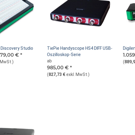
g Discovery Studio
TiePie Handyscope HS4 DIFF USB-
Digil
79,00 €
*
Oszilloskop-Serie
1.05
ab
. MwSt.
)
(
889,9
985,00 €
*
(
827,73 €
exkl. MwSt.
)