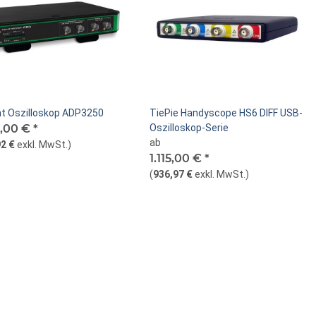
ent Oszilloskop ADP3250
TiePie Handyscope HS6 DIFF USB-
9,00 €
*
Oszilloskop-Serie
ab
2 €
exkl. MwSt.
)
1.115,00 €
*
(
936,97 €
exkl. MwSt.
)