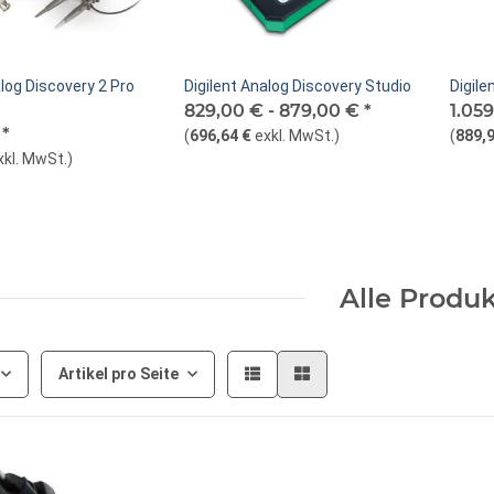
alog Discovery 2 Pro
Digilent Analog Discovery Studio
Digil
829,00 € -
879,00 €
*
1.05
€
*
(
696,64 €
exkl. MwSt.
)
(
889,9
xkl. MwSt.
)
Alle Produ
Artikel pro Seite