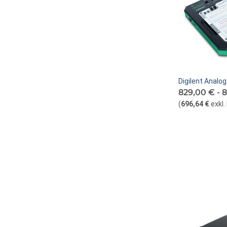
Digilent Analo
829,00 € -
8
(
696,64 €
exkl