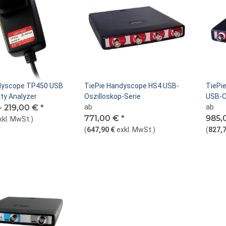
dyscope TP450 USB
TiePie Handyscope HS4 USB-
TiePi
ty Analyzer
Oszilloskop-Serie
USB-O
-
219,00 €
*
ab
ab
771,00 €
*
985,
xkl. MwSt.
)
(
647,90 €
exkl. MwSt.
)
(
827,7