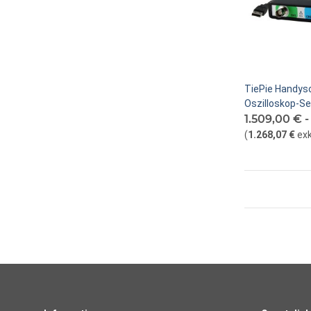
TiePie Handys
Oszilloskop-Se
1.509,00 € 
(
1.268,07 €
exk